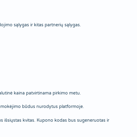
imo sąlygas ir kitas partnerių sąlygas.
alutinė kaina patvirtinama pirkimo metu.
tus mokėjimo būdus nurodytus platformoje.
us išsiųstas kvitas. Kupono kodas bus sugeneruotas ir