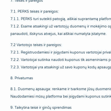
7. Teisės ir pareigos
7.1. PERKS teisės ir pareigos:
7.1.1. PERKS turi suteikti patogią, aiškiai suprantamą platfo
7.1.2. Esame atsakingi už vartotojų duomenų ir mokėjimo op
panaudoti, išskyrus atvejus, kai aiškiai numatyta įstatyme.
7.2 Vartotojo teisės ir pareigos:
7.2.1. Registruodamiesi ir įsigydami kuponus vartotojai privalo 
7.2.2. Vartotojai sutinka naudoti kuponus tik asmeniniams p
7.2.3. Vartotojai yra atsakingi už savo kuponų kodų apsaugą
8. Privatumas
8.1. Duomenų apsauga: renkame ir tvarkome jūsų duomenis p
Naudodamiesi mūsų platforma bei įsigydami kuponus sutinka
9. Taikytina teisė ir ginčų sprendimas