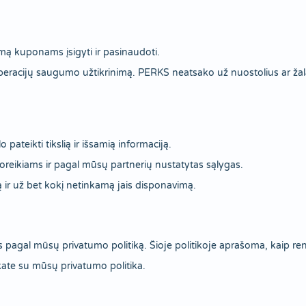
rmą kuponams įsigyti ir pasinaudoti.
eracijų saugumo užtikrinimą. PERKS neatsako už nuostolius ar žal
pateikti tikslią ir išsamią informaciją.
oreikiams ir pagal mūsų partnerių nustatytas sąlygas.
 ir už bet kokį netinkamą jais disponavimą.
agal mūsų privatumo politiką. Šioje politikoje aprašoma, kaip r
te su mūsų privatumo politika.