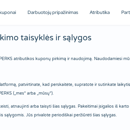
kuponai
Darbuotojų pripažinimas
Atributika
Par
imo taisyklės ir sąlygos
PERKS atributikos kuponų pirkimą ir naudojimą. Naudodamiesi mūsų p
rmą, patvirtinate, kad perskaitėte, supratote ir sutinkate laikytis š
 ir PERKS („mes“ arba „mūsų“).
isti, atnaujinti arba taisyti šias sąlygas. Pakeitimai įsigalios iš 
 sąlygomis. Jūs privalote periodiškai peržiūrėti šias sąlygas.