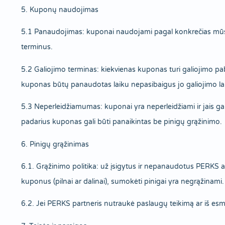
5. Kuponų naudojimas
5.1 Panaudojimas: kuponai naudojami pagal konkrečias mūsų pa
terminus.
5.2 Galiojimo terminas: kiekvienas kuponas turi galiojimo p
kuponas būtų panaudotas laiku nepasibaigus jo galiojimo lai
5.3 Neperleidžiamumas: kuponai yra neperleidžiami ir jais gal
padarius kuponas gali būti panaikintas be pinigų grąžinimo.
6. Pinigų grąžinimas
6.1. Grąžinimo politika: už įsigytus ir nepanaudotus PERKS 
kuponus (pilnai ar dalinai), sumokėti pinigai yra negrąžinami.
6.2. Jei PERKS partneris nutraukė paslaugų teikimą ar iš esm