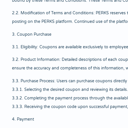
bound by these Terms and Conditions. These Terms and Condit
2.2. Modification of Terms and Conditions: PERKS reserves 
posting on the PERKS platform. Continued use of the platform
3. Coupon Purchase
3.1. Eligibility: Coupons are available exclusively to emplo
3.2. Product Information: Detailed descriptions of each coup
ensure the accuracy and completeness of this information, w
3.3. Purchase Process: Users can purchase coupons directly
3.3.1. Selecting the desired coupon and reviewing its details.
3.3.2. Completing the payment process through the availa
3.3.3. Receiving the coupon code upon successful payment, 
4. Payment