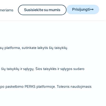
Prisijungti
Susisiekite su mumis
tneriams
latforma, sutinkate laikytis šių taisyklių.
ių taisyklių ir sąlygų. Šios taisyklės ir sąlygos sudaro
karto po paskelbimo PERKS platformoje. Tolesnis naudojimasis