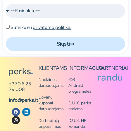
Sutinku su
privatumo politika.
Siųsti
KLIENTAMS
INFORMACIJA
PARTNERIAI
Nuolaidos
iOS ir
+370 6 25
darbuotojams
Android
79 008
programėlės
Dovanų
info@perks.lt
kuponai
D.U.K. perks
darbuotojams
nariams
Darbuotojų
D.U.K. HR
pripažinimas
komandai