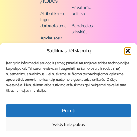
/ KUDOS
Privatumo
Atributika su
politika
logo
darbuotojams
Bendrosios
taisyklės
Apklausos /
naujienų
Kontaktai /
siena
rekvizitai
Sutikimas dėl slapukų
Tapkite
Įrenginio informacijai saugoti ir (arba) pasiekti naudojame tokias technologijas
partneriu
kaip slapukai. Tai darome siekdami pagerinti naršymo patirtį ir rodyti (ne)
suasmenintus skelbimus. Jei sutiksime su šiomis technologijomis, galėsime
apdoroti duomenis, tokius kaip naršymo elgsena arba unikalūs ID šioje
Visas
svetainėje. Nesutikimas arba sutikimo atšaukimas gali neigiamai paveikti tam
produktų
tikras funkcijas ir funkcijas.
asortimentas
Produktų
Priimti
katalogai
Blogas
Valdyti slapukus