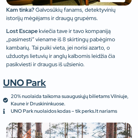
Kam tinka?
Galvosūkių fanams, detektyvinių
istorijų mėgėjams ir draugų grupėms.
Lost Escape
kviečia tave ir tavo kompaniją
„pasimesti“ viename iš 8 skirtingų pabėgimo
kambarių. Tai puiki vieta, jei norisi azarto, o
užduotys lietuvių ir anglų kalbomis leidžia čia
pasikviesti ir draugus iš užsienio.
UNO Park
20% nuolaida taikoma suaugusiųjų bilietams Vilniuje,
Kaune ir Druskininkuose.
UNO Park nuolaidos kodas – tik perks.lt nariams