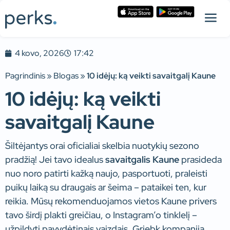
4 kovo, 2026
17:42
Pagrindinis
»
Blogas
»
10 idėjų: ką veikti savaitgalį Kaune
10 idėjų: ką veikti
savaitgalį Kaune
Šiltėjantys orai oficialiai skelbia nuotykių sezono
pradžią! Jei tavo idealus
savaitgalis Kaune
prasideda
nuo noro patirti kažką naujo, pasportuoti, praleisti
puikų laiką su draugais ar šeima – pataikei ten, kur
reikia. Mūsų rekomenduojamos vietos Kaune privers
tavo širdį plakti greičiau, o Instagram’o tinklelį –
užpildyti pavydėtinais vaizdais. Griebk kompaniją,