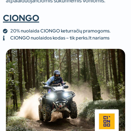
atpalaiduojančiomis sūkurinėmis voniomis.
CIONGO
20% nuolaida CIONGO keturračių pramogoms.
CIONGO nuolaidos kodas – tik perks.lt nariams