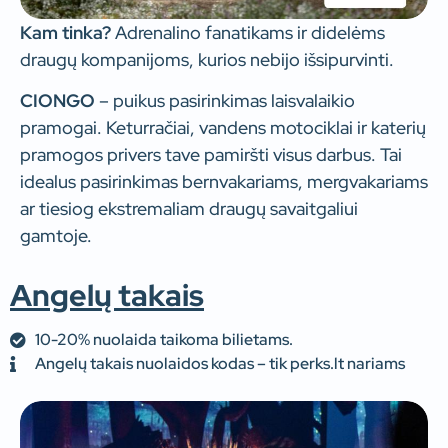
Kam tinka?
Adrenalino fanatikams ir didelėms
draugų kompanijoms, kurios nebijo išsipurvinti.
CIONGO
– puikus pasirinkimas laisvalaikio
pramogai. Keturračiai, vandens motociklai ir katerių
pramogos privers tave pamiršti visus darbus. Tai
idealus pasirinkimas bernvakariams, mergvakariams
ar tiesiog ekstremaliam draugų savaitgaliui
gamtoje.
Angelų takais
10-20% nuolaida taikoma bilietams.
Angelų takais nuolaidos kodas – tik perks.lt nariams