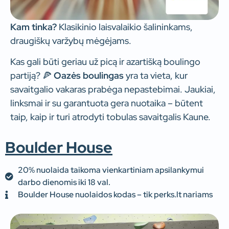
Kam tinka?
Klasikinio laisvalaikio šalininkams,
draugiškų varžybų mėgėjams.
Kas gali būti geriau už picą ir azartišką boulingo
partiją? 🍕
Oazės boulingas
yra ta vieta, kur
savaitgalio vakaras prabėga nepastebimai. Jaukiai,
linksmai ir su garantuota gera nuotaika – būtent
taip, kaip ir turi atrodyti tobulas savaitgalis Kaune.
Boulder House
20% nuolaida taikoma vienkartiniam apsilankymui
darbo dienomis iki 18 val.
Boulder House nuolaidos kodas – tik perks.lt nariams