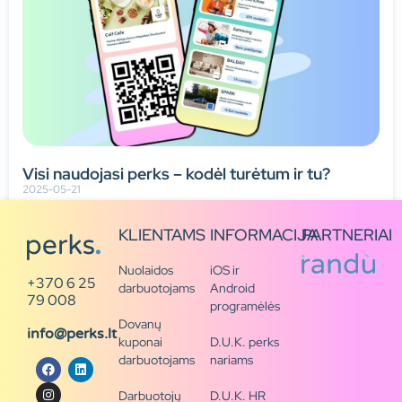
Visi naudojasi perks – kodėl turėtum ir tu?
2025-05-21
Skaityti viską
KLIENTAMS
INFORMACIJA
PARTNERIAI
Nuolaidos
iOS ir
+370 6 25
darbuotojams
Android
79 008
programėlės
Dovanų
info@perks.lt
kuponai
D.U.K. perks
darbuotojams
nariams
Darbuotojų
D.U.K. HR