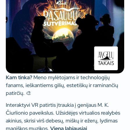
Kam tinka?
Meno mylėtojams ir technologijų
fanams, ieškantiems gilių, estetiškų ir raminančių
patirčių. 🎨
Interaktyvi VR patirtis įtraukia į genijaus M. K.
Čiurlionio paveikslus. Užsidėjęs virtualios realybės
akinius, skrisi virš debesų, miškų ir ežerų, lydimas
magiškos muzikos.
Viena labiausiai