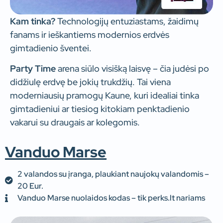
Kam tinka?
Technologijų entuziastams, žaidimų
fanams ir ieškantiems modernios erdvės
gimtadienio šventei.
Party Time
arena siūlo visišką laisvę – čia judėsi po
didžiulę erdvę be jokių trukdžių. Tai viena
moderniausių pramogų Kaune, kuri idealiai tinka
gimtadieniui ar tiesiog kitokiam penktadienio
vakarui su draugais ar kolegomis.
Vanduo Marse
2 valandos su įranga, plaukiant naujokų valandomis –
20 Eur.
Vanduo Marse nuolaidos kodas – tik perks.lt nariams