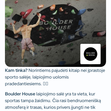
Kam tinka?
Norintiems pajudėti kitaip nei įprastoje
sporto salėje, laipiojimo uolomis
pradedantiesiems. 🧗‍♂️
Boulder House
laipiojimo salė yra ta vieta, kur
sportas tampa žaidimu. Čia rasi bendruomenišką
atmosferą ir trasas, kurios privers įjungti ne tik