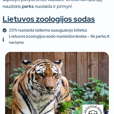
naudokis
perks
nuolaida ir pirmyn!
Lietuvos zoologijos sodas
20% nuolaida taikoma suaugusiojo bilietui.
Lietuvos zoologijos sodo nuolaidos kodas – tik perks.lt
nariams