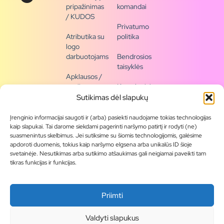
pripažinimas
komandai
/ KUDOS
Privatumo
Atributika su
politika
logo
darbuotojams
Bendrosios
taisyklės
Apklausos /
naujienų
Kontaktai /
siena
rekvizitai
Sutikimas dėl slapukų
Tapkite
Įrenginio informacijai saugoti ir (arba) pasiekti naudojame tokias technologijas
partneriu
kaip slapukai. Tai darome siekdami pagerinti naršymo patirtį ir rodyti (ne)
suasmenintus skelbimus. Jei sutiksime su šiomis technologijomis, galėsime
apdoroti duomenis, tokius kaip naršymo elgsena arba unikalūs ID šioje
Visas
svetainėje. Nesutikimas arba sutikimo atšaukimas gali neigiamai paveikti tam
produktų
tikras funkcijas ir funkcijas.
asortimentas
Produktų
Priimti
katalogai
Blogas
Valdyti slapukus