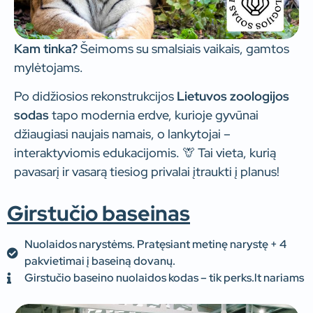
Kam tinka?
Šeimoms su smalsiais vaikais, gamtos
mylėtojams.
Po didžiosios rekonstrukcijos
Lietuvos zoologijos
sodas
tapo modernia erdve, kurioje gyvūnai
džiaugiasi naujais namais, o lankytojai –
interaktyviomis edukacijomis. 🦒 Tai vieta, kurią
pavasarį ir vasarą tiesiog privalai įtraukti į planus!
Girstučio baseinas
Nuolaidos narystėms. Pratęsiant metinę narystę + 4
pakvietimai į baseiną dovanų.
Girstučio baseino nuolaidos kodas – tik perks.lt nariams