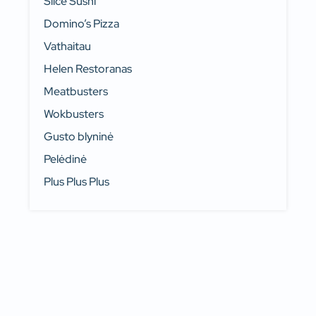
Slice Sushi
Domino’s Pizza
Vathaitau
Helen Restoranas
Meatbusters
Wokbusters
Gusto blyninė
Pelėdinė
Plus Plus Plus