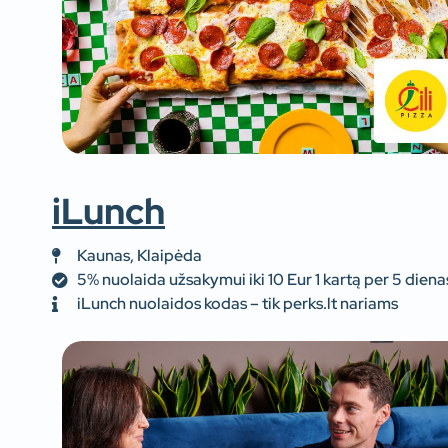
iLunch
Kaunas, Klaipėda
5% nuolaida užsakymui iki 10 Eur 1 kartą per 5 diena
iLunch nuolaidos kodas – tik perks.lt nariams