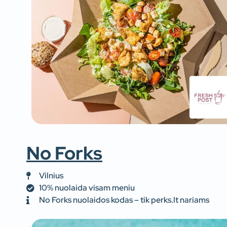
No Forks
Vilnius
10% nuolaida visam meniu
No Forks nuolaidos kodas – tik perks.lt nariams