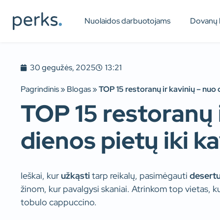
Nuolaidos darbuotojams
Dovanų 
30 gegužės, 2025
13:21
Pagrindinis
»
Blogas
»
TOP 15 restoranų ir kavinių – nuo 
TOP 15 restoranų i
dienos pietų iki k
Ieškai, kur
užkąsti
tarp reikalų, pasimėgauti
desert
žinom, kur pavalgysi skaniai. Atrinkom top vietas, kur
tobulo cappuccino.