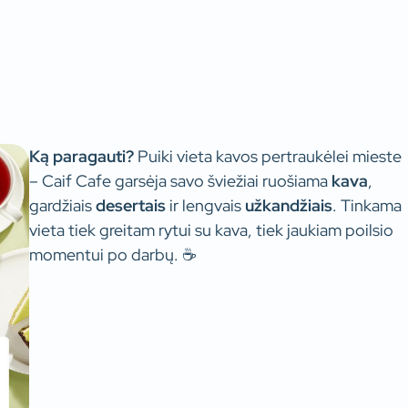
Ką paragauti?
Puiki vieta kavos pertraukėlei mieste
– Caif Cafe garsėja savo šviežiai ruošiama
kava
,
gardžiais
desertais
ir lengvais
užkandžiais
. Tinkama
vieta tiek greitam rytui su kava, tiek jaukiam poilsio
momentui po darbų. ☕