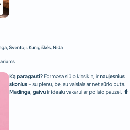
nga, Šventoji, Kunigiškės, Nida
nariams
Ką paragauti?
Formosa siūlo klasikinį ir
naujesnius
skonius
– su pienu, be, su vaisiais ar net sūrio puta.
Madinga
,
gaivu
ir idealu vakarui ar poilsio pauzei.
🧋