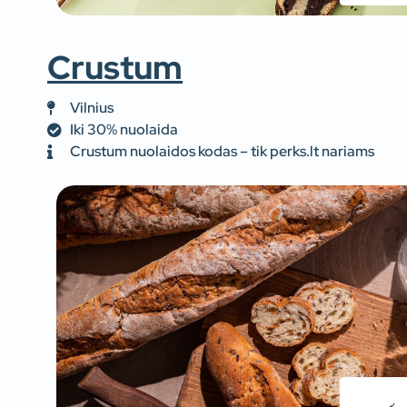
Crustum
Vilnius
Iki 30% nuolaida
Crustum nuolaidos kodas – tik perks.lt nariams