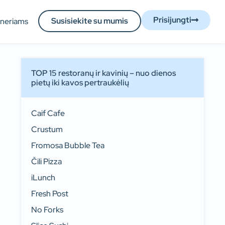
Prisijungti
Susisiekite su mumis
tneriams
TOP 15 restoranų ir kavinių – nuo dienos
pietų iki kavos pertraukėlių
Caif Cafe
Crustum
Fromosa Bubble Tea
Čili Pizza
iLunch
Fresh Post
No Forks