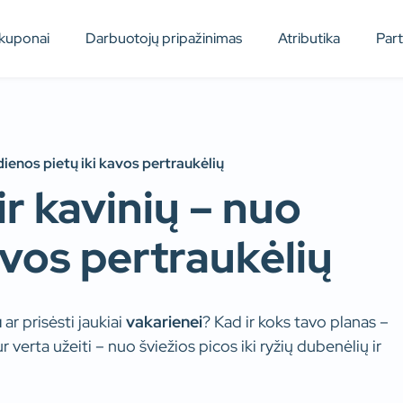
kuponai
Darbuotojų pripažinimas
Atributika
Par
dienos pietų iki kavos pertraukėlių
r kavinių – nuo
avos pertraukėlių
u
ar prisėsti jaukiai
vakarienei
? Kad ir koks tavo planas –
 verta užeiti – nuo šviežios picos iki ryžių dubenėlių ir