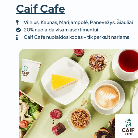
Caif Cafe
Vilnius, Kaunas, Marijampolė, Panevėžys, Šiauliai
20% nuolaida visam asortimentui
Caif Cafe nuolaidos kodas – tik perks.lt nariams