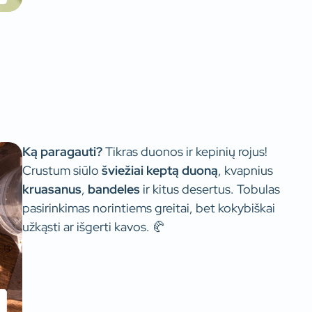
Ką paragauti?
Tikras duonos ir kepinių rojus!
Crustum siūlo
šviežiai keptą duoną
, kvapnius
kruasanus
,
bandeles
ir kitus desertus. Tobulas
pasirinkimas norintiems greitai, bet kokybiškai
užkąsti ar išgerti kavos. 🥐