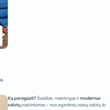
mą
Ką paragauti?
Šviežias, maistingas ir
modernus
salotų
pasirinkimas – nuo egzotinių vaisių salotų iki