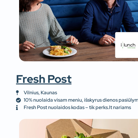
Fresh Post
Vilnius, Kaunas
10% nuolaida visam meniu, išskyrus dienos pasiūly
Fresh Post nuolaidos kodas – tik perks.lt nariams