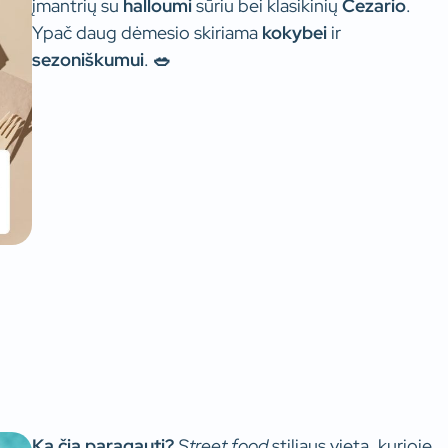
įmantrių su
halloumi
sūriu bei klasikinių
Cezario
.
Ypač daug dėmesio skiriama
kokybei
ir
sezoniškumui
.
🥗
Ką čia paragauti?
Street food
stiliaus vieta, kurioje