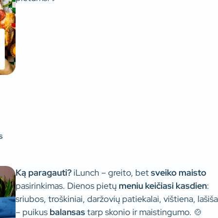
s
Ką paragauti?
iLunch – greito, bet
sveiko maisto
pasirinkimas. Dienos pietų
meniu keičiasi kasdien
:
sriubos, troškiniai, daržovių patiekalai, vištiena, lašiša
– puikus
balansas
tarp skonio ir maistingumo. 🍲