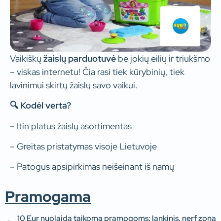
Vaikiškų
žaislų parduotuvė
be jokių eilių ir triukšmo
– viskas internetu! Čia rasi tiek kūrybinių, tiek
lavinimui skirtų žaislų savo vaikui.
🔍 Kodėl verta?
– Itin platus žaislų asortimentas
– Greitas pristatymas visoje Lietuvoje
–
Patogus apsipirkimas neišeinant iš namų
Pramogama
10 Eur nuolaida taikoma pramogoms: lankinis, nerf zona