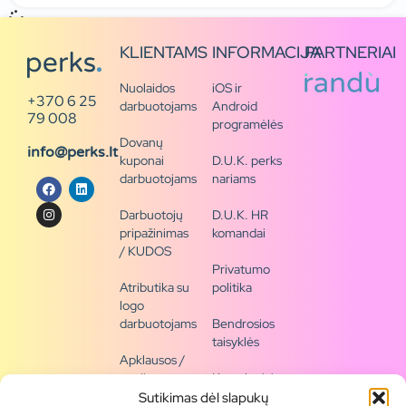
KLIENTAMS
INFORMACIJA
PARTNERIAI
Nuolaidos
iOS ir
+370 6 25
darbuotojams
Android
79 008
programėlės
Dovanų
info@perks.lt
kuponai
D.U.K. perks
darbuotojams
nariams
Darbuotojų
D.U.K. HR
pripažinimas
komandai
/ KUDOS
Privatumo
Atributika su
politika
logo
darbuotojams
Bendrosios
taisyklės
Apklausos /
naujienų
Kontaktai /
siena
rekvizitai
Sutikimas dėl slapukų