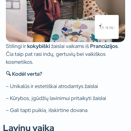
Stilingi ir
kokybiški
žaislai vaikams iš
Prancūzijos
.
Čia taip pat rasi indų, gertuvių bei vaikiškos
kosmetikos.
🔍 Kodėl verta?
– Unikalūs ir estetiškai atrodantys žaislai
– Kūrybos, įgūdžių lavinimui pritaikyti žaislai
– Gali tapti puikia, išskirtine dovana
Lavinu vaiką