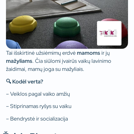
Tai išskirtinė užsiėmimų erdvė
mamoms
ir jų
mažyliams
. Čia siūlomi įvairūs vaikų lavinimo
žaidimai, mamų joga su mažyliais.
🔍 Kodėl verta?
– Veiklos pagal vaiko amžių
– Stiprinamas ryšys su vaiku
– Bendrystė ir socializacija