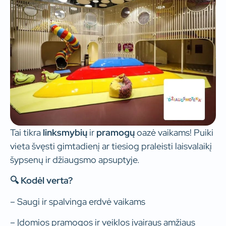
Tai tikra
linksmybių
ir
pramogų
oazė vaikams! Puiki
vieta švęsti gimtadienį ar tiesiog praleisti laisvalaikį
šypsenų ir džiaugsmo apsuptyje.
🔍 Kodėl verta?
– Saugi ir spalvinga erdvė vaikams
– Įdomios pramogos ir veiklos įvairaus amžiaus