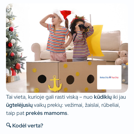
Tai vieta, kurioje gali rasti viską – nuo
kūdikių
iki jau
ūgtelėjusių
vaikų prekių: vežimai, žaislai, rūbeliai,
taip pat
prekės mamoms
.
🔍 Kodėl verta?