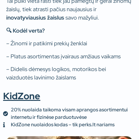
Tai puiki vieta rasti tiek jau pamėgtų ir gerai žinomų
žaislų, tiek atrasti pačius naujausius ir
inovatyviausius
žaislus
savo mažyliui.
🔍 Kodėl verta?
– Žinomi ir patikimi prekių ženklai
– Platus asortimentas įvairaus amžiaus vaikams
– Didelis dėmesys logikos, motorikos bei
vaizduotės lavinimo žaislams
KidZone
20% nuolaida taikoma visam aprangos asortimentui
internetu ir fizinėse parduotuvėse
KidZone nuolaidos kodas – tik perks.lt nariams