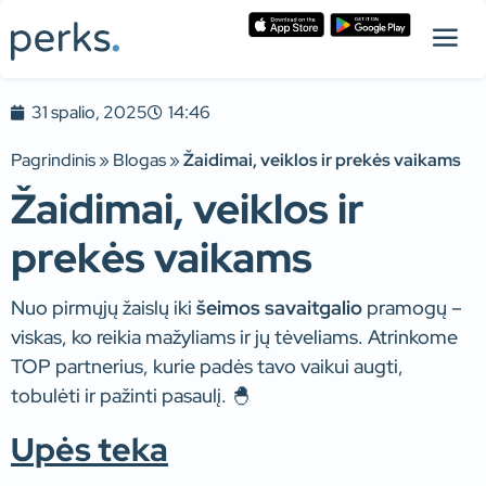
31 spalio, 2025
14:46
Pagrindinis
»
Blogas
»
Žaidimai, veiklos ir prekės vaikams​
Žaidimai, veiklos ir
prekės vaikams
Nuo pirmųjų žaislų iki
šeimos savaitgalio
pramogų –
viskas, ko reikia mažyliams ir jų tėveliams. Atrinkome
TOP partnerius, kurie padės tavo vaikui augti,
tobulėti ir pažinti pasaulį. 🐣
Upės teka