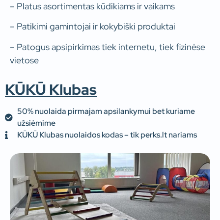
–
Platus asortimentas kūdikiams ir vaikams
– Patikimi gamintojai ir kokybiški produktai
– Patogus apsipirkimas tiek internetu, tiek fizinėse
vietose
KŪKŪ Klubas
50% nuolaida pirmajam apsilankymui bet kuriame
užsiėmime
KŪKŪ Klubas nuolaidos kodas – tik perks.lt nariams