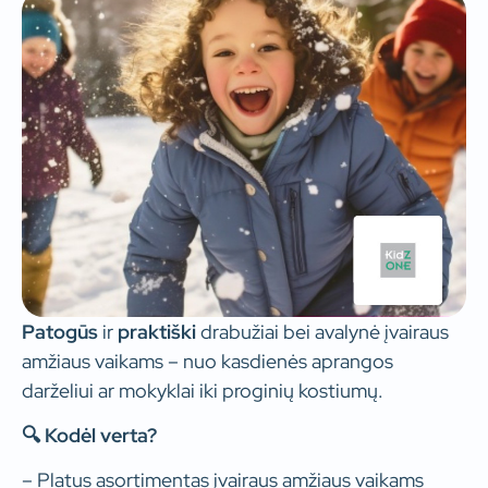
Patogūs
ir
praktiški
drabužiai bei avalynė įvairaus
amžiaus vaikams – nuo kasdienės aprangos
darželiui ar mokyklai iki proginių kostiumų.
🔍 Kodėl verta?
– Platus asortimentas įvairaus amžiaus vaikams