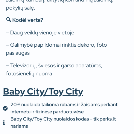
pokylių salę.
🔍 Kodėl verta?
– Daug veiklų vienoje vietoje
– Galimybė papildomai rinktis dekoro, foto
paslaugas
–
Televizorių, šviesos ir garso aparatūros,
fotosienelių nuoma
Baby City/Toy City
20% nuolaida taikoma rūbams ir žaislams perkant
internetu ir fizinėse parduotuvėse
Baby City/Toy City nuolaidos kodas – tik perks.lt
nariams