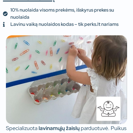
10% nuolaida visoms prekėms, išskyrus prekes su
nuolaida
Lavinu vaiką nuolaidos kodas – tik perks.lt nariams
Specializuota
lavinamųjų žaislų
parduotuvė. Puikus