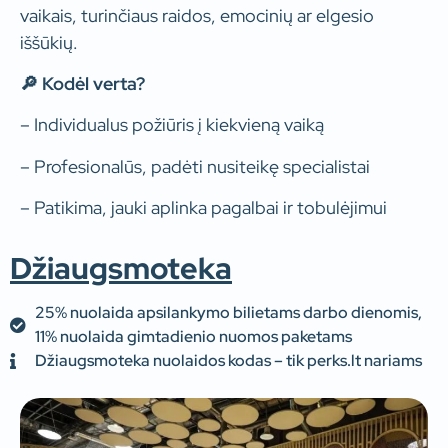
vaikais, turinčiaus raidos, emocinių ar elgesio
iššūkių.
🔎 Kodėl verta?
–
Individualus požiūris į kiekvieną vaiką
– Profesionalūs, padėti nusiteikę specialistai
– Patikima, jauki aplinka pagalbai ir tobulėjimui
Džiaugsmoteka
25% nuolaida apsilankymo bilietams darbo dienomis,
11% nuolaida gimtadienio nuomos paketams
Džiaugsmoteka nuolaidos kodas – tik perks.lt nariams