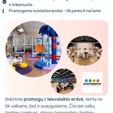
ir linksmuolis
Pramogama nuolaidos kodas – tik perks.lt nariams
Išskirtinė
pramogų
ir
laisvalaikio
erdvė
, skirta ne
tik vaikams, bet ir suaugusiems. Čia rasi vaikų
žaidimų kambarį, aktyvių komandinių žaidimų,