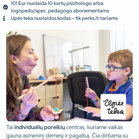
101 Eur nuolaida 10 kartų psichologo arba
logopedo/spec. pedagogo abonementams
Upės teka nuolaidos kodas – tik perks.lt nariams
Tai
individualių poreikių
centras, kuriame vaikas
gauna asmeninį dėmesį ir pagalbą. Čia dirbama su