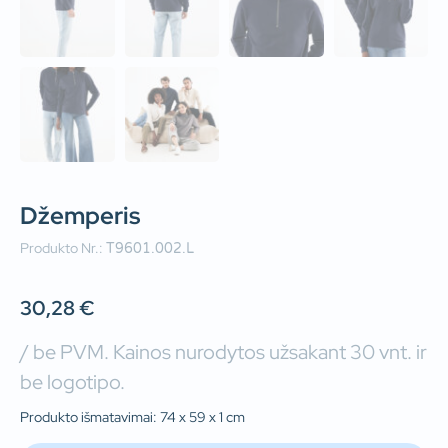
Džemperis
Produkto Nr.:
T9601.002.L
30,28
€
/ be PVM. Kainos nurodytos užsakant 30 vnt. ir
be logotipo.
Produkto išmatavimai: 74 x 59 x 1 cm