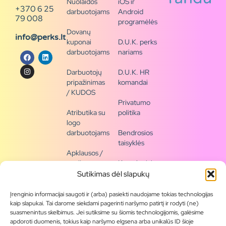
Nuolaidos
iOS ir
+370 6 25
darbuotojams
Android
79 008
programėlės
Dovanų
info@perks.lt
kuponai
D.U.K. perks
darbuotojams
nariams
Darbuotojų
D.U.K. HR
pripažinimas
komandai
/ KUDOS
Privatumo
Atributika su
politika
logo
darbuotojams
Bendrosios
taisyklės
Apklausos /
naujienų
Kontaktai /
siena
rekvizitai
Sutikimas dėl slapukų
Tapkite
Įrenginio informacijai saugoti ir (arba) pasiekti naudojame tokias technologijas
partneriu
kaip slapukai. Tai darome siekdami pagerinti naršymo patirtį ir rodyti (ne)
suasmenintus skelbimus. Jei sutiksime su šiomis technologijomis, galėsime
apdoroti duomenis, tokius kaip naršymo elgsena arba unikalūs ID šioje
Visas