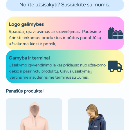
Norite užsisakyti? Susisiekite su mumis.
Logo galimybės
Spauda, graviravimas ar siuvinėjimas. Padėsime
išrinkti tinkamus produktus ir būdus pagal Jūsų
užsakoma kiekį ir poreikį.
Gamyba ir terminai
Užsakymo įgyvendinimo laikas priklauso nuo užsakomo
kiekio ir pasirinktų produktų. Gavus užsakymą jį
įvertinsime ir suderinsime terminus su Jumis.
Panašūs produktai