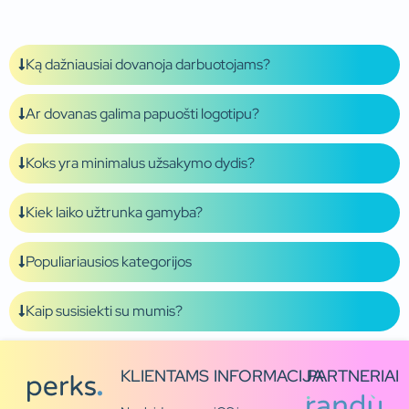
Ką dažniausiai dovanoja darbuotojams?
Ar dovanas galima papuošti logotipu?
Koks yra minimalus užsakymo dydis?
Kiek laiko užtrunka gamyba?
Populiariausios kategorijos
Kaip susisiekti su mumis?
KLIENTAMS
INFORMACIJA
PARTNERIAI