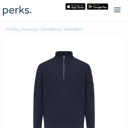
Pradžia
/
Apranga
/
Džemperiai
/ Džemperis