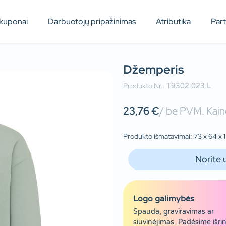
kuponai
Darbuotojų pripažinimas
Atributika
Par
Džemperis
Produkto Nr.:
T9302.023.L
23,76
€
/ be PVM. Kaino
Produkto išmatavimai: 73 x 64 x 
Norite 
Logo galimybės
Spauda, graviravimas ar
siuvinėjimas. Padėsime išrin