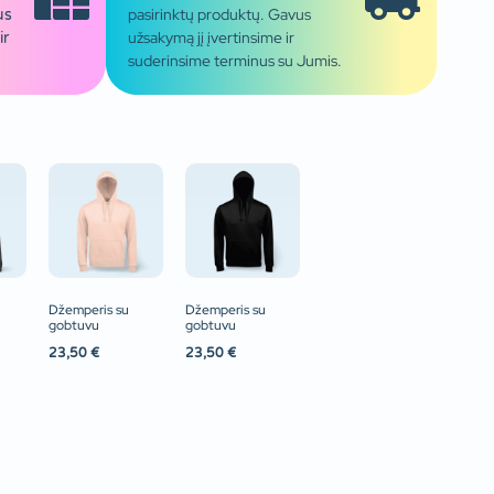
pasirinktų produktų. Gavus
us
užsakymą jį įvertinsime ir
ir
suderinsime terminus su Jumis.
Džemperis su
Džemperis su
gobtuvu
gobtuvu
23,50
€
23,50
€