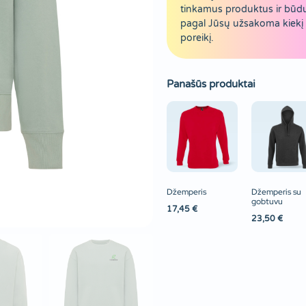
tinkamus produktus ir būd
pagal Jūsų užsakoma kiekį 
poreikį.
Panašūs produktai
Džemperis
Džemperis su
gobtuvu
17,45
€
23,50
€