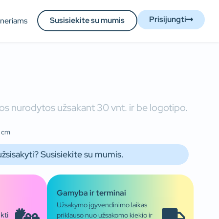
Prisijungti
Susisiekite su mumis
tneriams
s nurodytos užsakant 30 vnt. ir be logotipo.
1 cm
užsisakyti? Susisiekite su mumis.
Gamyba ir terminai
Užsakymo įgyvendinimo laikas
priklauso nuo užsakomo kiekio ir
kti