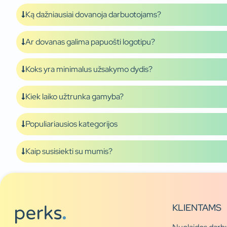
Ką dažniausiai dovanoja darbuotojams?
Ar dovanas galima papuošti logotipu?
Koks yra minimalus užsakymo dydis?
Kiek laiko užtrunka gamyba?
Populiariausios kategorijos
Kaip susisiekti su mumis?
KLIENTAMS