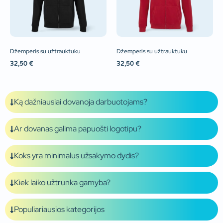
Džemperis su užtrauktuku
Džemperis su užtrauktuku
32,50
€
32,50
€
Ką dažniausiai dovanoja darbuotojams?
Ar dovanas galima papuošti logotipu?
Koks yra minimalus užsakymo dydis?
Kiek laiko užtrunka gamyba?
Populiariausios kategorijos