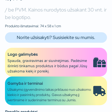
/ be PVM. Kainos nurodytos užsakant 30 vnt. ir
be logotipo.
Produkto išmatavimai: 74 x 58 x 1 cm
Norite užsisakyti? Susisiekite su mumis.
Logo galimybės
Spauda, graviravimas ar siuvinėjimas. Padėsime
išrinkti tinkamus produktus ir būdus pagal Jūsų
užsakoma kiekį ir poreikį.
Gamyba ir terminai
Užsakymo įgyvendinimo laikas priklauso nuo užsakomo
kiekio ir pasirinktų produktų. Gavus užsakymą jį
įvertinsime ir suderinsime terminus su Jumis.