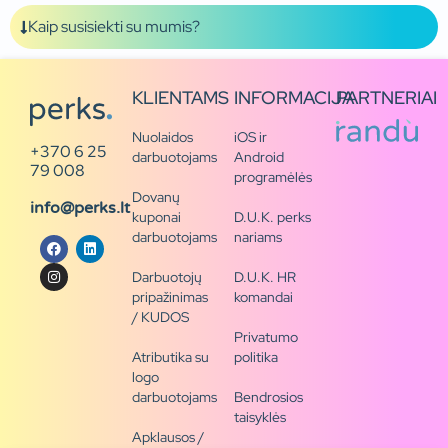
Kaip susisiekti su mumis?
KLIENTAMS
INFORMACIJA
PARTNERIAI
Nuolaidos
iOS ir
+370 6 25
darbuotojams
Android
79 008
programėlės
Dovanų
info@perks.lt
kuponai
D.U.K. perks
darbuotojams
nariams
Darbuotojų
D.U.K. HR
pripažinimas
komandai
/ KUDOS
Privatumo
Atributika su
politika
logo
darbuotojams
Bendrosios
taisyklės
Apklausos /