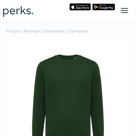
Pradžia
/
Apranga
/
Džemperiai
/ Džemperis