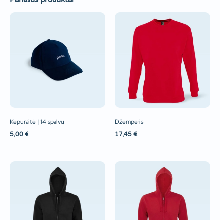
Panašūs produktai
Kepuraitė | 14 spalvų
Džemperis
5,00
€
17,45
€