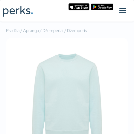
Pradžia
/
Apranga
/
Džemperiai
/ Džemperis