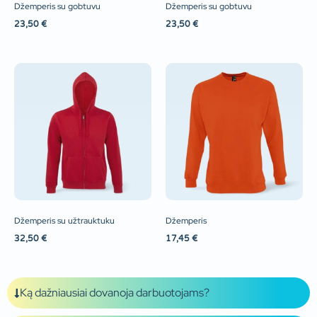
Džemperis su gobtuvu
Džemperis su gobtuvu
23,50
€
23,50
€
Džemperis su užtrauktuku
Džemperis
32,50
€
17,45
€
Ką dažniausiai dovanoja darbuotojams?