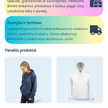
Spauda, graviravimas ar siuvinėjimas. Padėsime
išrinkti tinkamus produktus ir būdus pagal Jūsų
užsakoma kiekį ir poreikį.
Gamyba ir terminai
Užsakymo įgyvendinimo laikas priklauso nuo užsakomo
kiekio ir pasirinktų produktų. Gavus užsakymą jį
įvertinsime ir suderinsime terminus su Jumis.
Panašūs produktai