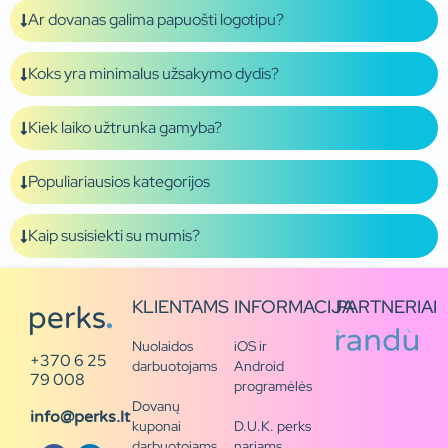
Ar dovanas galima papuošti logotipu?
Koks yra minimalus užsakymo dydis?
Kiek laiko užtrunka gamyba?
Populiariausios kategorijos
Kaip susisiekti su mumis?
KLIENTAMS
INFORMACIJA
PARTNERIAI
Nuolaidos
iOS ir
+370 6 25
darbuotojams
Android
79 008
programėlės
Dovanų
info@perks.lt
kuponai
D.U.K. perks
darbuotojams
nariams