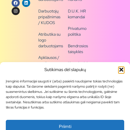
Darbuotojų
D.U.K. HR
pripažinimas
komandai
/ KUDOS
Privatumo
Atributika su
politika
logo
darbuotojams
Bendrosios
taisyklės
Apklausos /
naujienų
Kontaktai /
siena
rekvizitai
Sutikimas dėl slapukų
Tapkite
Įrenginio informacijai saugoti ir (arba) pasiekti naudojame tokias technologijas
partneriu
kaip slapukai. Tai darome siekdami pagerinti naršymo patirtį ir rodyti (ne)
suasmenintus skelbimus. Jei sutiksime su šiomis technologijomis, galėsime
apdoroti duomenis, tokius kaip naršymo elgsena arba unikalūs ID šioje
Visas
svetainėje. Nesutikimas arba sutikimo atšaukimas gali neigiamai paveikti tam
produktų
tikras funkcijas ir funkcijas.
asortimentas
Produktų
Priimti
katalogai