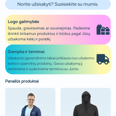
Norite užsisakyti? Susisiekite su mumis.
Logo galimybės
Spauda, graviravimas ar siuvinėjimas. Padėsime
išrinkti tinkamus produktus ir būdus pagal Jūsų
užsakoma kiekį ir poreikį.
Gamyba ir terminai
Užsakymo įgyvendinimo laikas priklauso nuo užsakomo
kiekio ir pasirinktų produktų. Gavus užsakymą jį
įvertinsime ir suderinsime terminus su Jumis.
Panašūs produktai