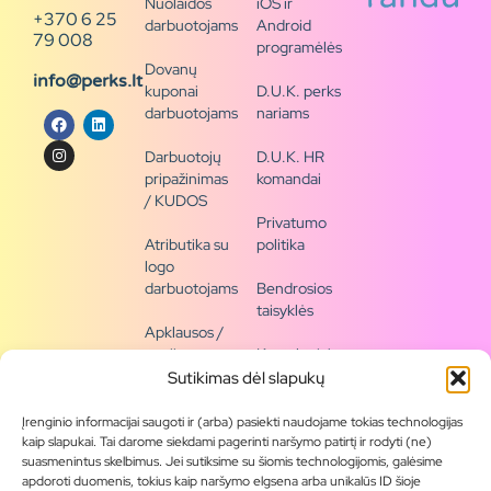
Nuolaidos
iOS ir
+370 6 25
darbuotojams
Android
79 008
programėlės
Dovanų
info@perks.lt
kuponai
D.U.K. perks
darbuotojams
nariams
Darbuotojų
D.U.K. HR
pripažinimas
komandai
/ KUDOS
Privatumo
Atributika su
politika
logo
darbuotojams
Bendrosios
taisyklės
Apklausos /
naujienų
Kontaktai /
siena
rekvizitai
Sutikimas dėl slapukų
Tapkite
Įrenginio informacijai saugoti ir (arba) pasiekti naudojame tokias technologijas
partneriu
kaip slapukai. Tai darome siekdami pagerinti naršymo patirtį ir rodyti (ne)
suasmenintus skelbimus. Jei sutiksime su šiomis technologijomis, galėsime
apdoroti duomenis, tokius kaip naršymo elgsena arba unikalūs ID šioje
Visas