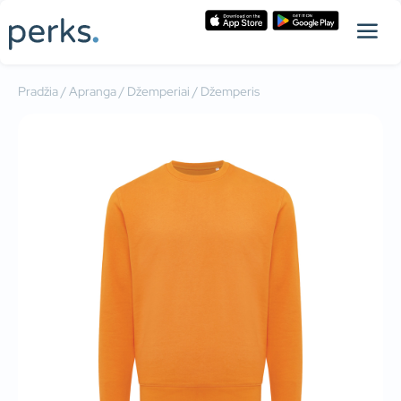
Pradžia
/
Apranga
/
Džemperiai
/ Džemperis