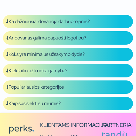
Ką dažniausiai dovanoja darbuotojams?
Ar dovanas galima papuošti logotipu?
Koks yra minimalus užsakymo dydis?
Kiek laiko užtrunka gamyba?
Populiariausios kategorijos
Kaip susisiekti su mumis?
KLIENTAMS
INFORMACIJA
PARTNERIAI