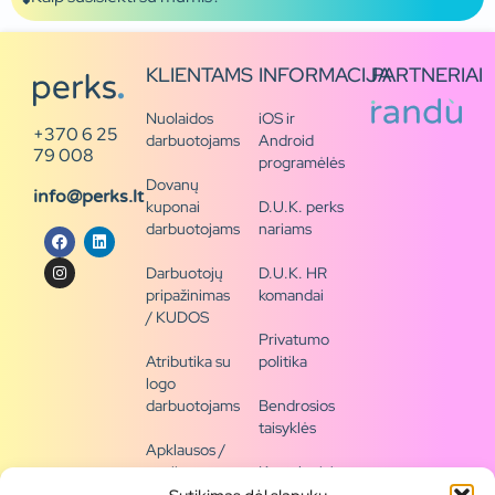
KLIENTAMS
INFORMACIJA
PARTNERIAI
Nuolaidos
iOS ir
+370 6 25
darbuotojams
Android
79 008
programėlės
Dovanų
info@perks.lt
kuponai
D.U.K. perks
darbuotojams
nariams
Darbuotojų
D.U.K. HR
pripažinimas
komandai
/ KUDOS
Privatumo
Atributika su
politika
logo
darbuotojams
Bendrosios
taisyklės
Apklausos /
naujienų
Kontaktai /
siena
rekvizitai