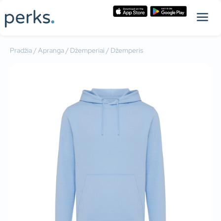
Pradžia
/
Apranga
/
Džemperiai
/ Džemperis