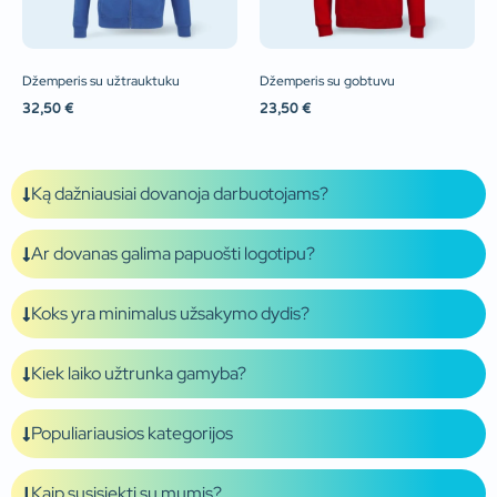
Džemperis su užtrauktuku
Džemperis su gobtuvu
32,50
€
23,50
€
Ką dažniausiai dovanoja darbuotojams?
Ar dovanas galima papuošti logotipu?
Koks yra minimalus užsakymo dydis?
Kiek laiko užtrunka gamyba?
Populiariausios kategorijos
Kaip susisiekti su mumis?