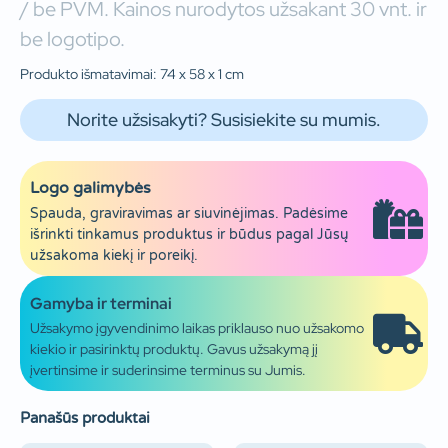
/ be PVM. Kainos nurodytos užsakant 30 vnt. ir
be logotipo.
Produkto išmatavimai: 74 x 58 x 1 cm
Norite užsisakyti? Susisiekite su mumis.
Logo galimybės
Spauda, graviravimas ar siuvinėjimas. Padėsime
išrinkti tinkamus produktus ir būdus pagal Jūsų
užsakoma kiekį ir poreikį.
Gamyba ir terminai
Užsakymo įgyvendinimo laikas priklauso nuo užsakomo
kiekio ir pasirinktų produktų. Gavus užsakymą jį
įvertinsime ir suderinsime terminus su Jumis.
Panašūs produktai