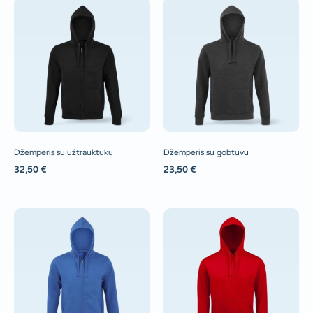
Džemperis su užtrauktuku
Džemperis su gobtuvu
32,50
€
23,50
€