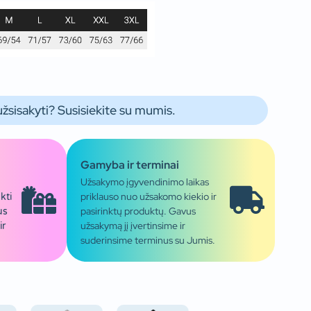
užsisakyti? Susisiekite su mumis.
Gamyba ir terminai
Užsakymo įgyvendinimo laikas
priklauso nuo užsakomo kiekio ir
kti
pasirinktų produktų. Gavus
us
užsakymą jį įvertinsime ir
ir
suderinsime terminus su Jumis.