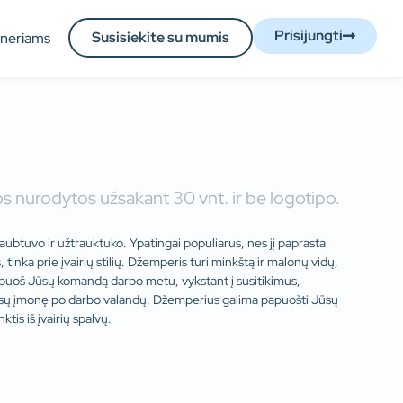
Prisijungti
Susisiekite su mumis
tneriams
s nurodytos užsakant 30 vnt. ir be logotipo.
aubtuvo ir užtrauktuko. Ypatingai populiarus, nes jį paprasta
tinka prie įvairių stilių. Džemperis turi minkštą ir malonų vidų,
Papuoš Jūsų komandą darbo metu, vykstant į susitikimus,
ūsų įmonę po darbo valandų. Džemperius galima papuošti Jūsų
nktis iš įvairių spalvų.