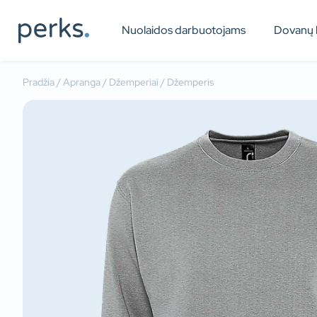
Nuolaidos darbuotojams
Dovanų 
Pradžia
/
Apranga
/
Džemperiai
/ Džemperis