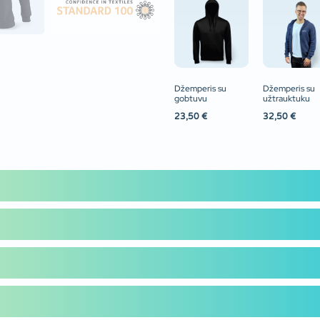
Džemperis su
Džemperis su
gobtuvu
užtrauktuku
23,50
€
32,50
€