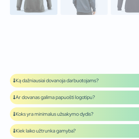
Ką dažniausiai dovanoja darbuotojams?
Ar dovanas galima papuošti logotipu?
Koks yra minimalus užsakymo dydis?
Kiek laiko užtrunka gamyba?