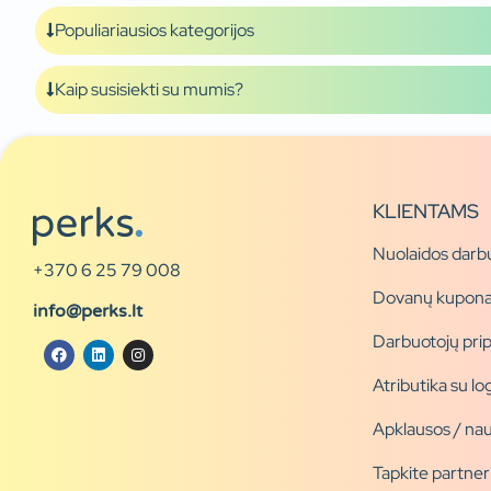
Populiariausios kategorijos
Kaip susisiekti su mumis?
KLIENTAMS
Nuolaidos darb
+370 6 25 79 008
Dovanų kupona
info@perks.lt
Darbuotojų pri
Atributika su l
Apklausos / nau
Tapkite partner