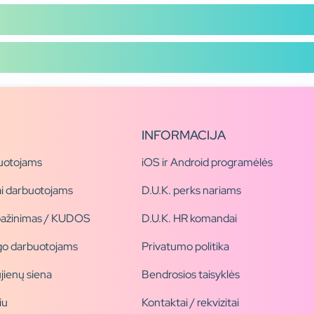
INFORMACIJA
uotojams
iOS ir Android programėlės
i darbuotojams
D.U.K. perks nariams
pažinimas / KUDOS
D.U.K. HR komandai
ogo darbuotojams
Privatumo politika
jienų siena
Bendrosios taisyklės
iu
Kontaktai / rekvizitai