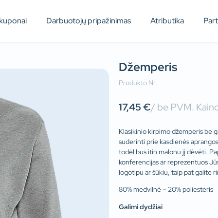
kuponai
Darbuotojų pripažinimas
Atributika
Par
Džemperis
Produkto Nr.:
17,45
€
/ be PVM. Kaino
Klasikinio kirpimo džemperis be g
suderinti prie kasdienės aprangos, 
todėl bus itin malonu jį dėvėti. 
konferencijas ar reprezentuos J
logotipu ar šūkiu, taip pat galite ri
80% medvilnė – 20% poliesteris
Galimi dydžiai