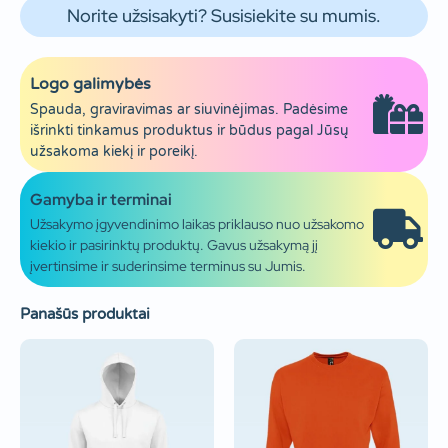
Norite užsisakyti? Susisiekite su mumis.
Logo galimybės
Spauda, graviravimas ar siuvinėjimas. Padėsime
išrinkti tinkamus produktus ir būdus pagal Jūsų
užsakoma kiekį ir poreikį.
Gamyba ir terminai
Užsakymo įgyvendinimo laikas priklauso nuo užsakomo
kiekio ir pasirinktų produktų. Gavus užsakymą jį
įvertinsime ir suderinsime terminus su Jumis.
Panašūs produktai