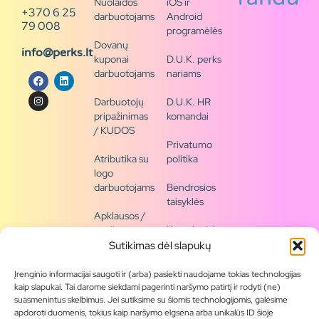
Nuolaidos
iOS ir
+370 6 25
darbuotojams
Android
79 008
programėlės
Dovanų
info@perks.lt
kuponai
D.U.K. perks
darbuotojams
nariams
Darbuotojų
D.U.K. HR
pripažinimas
komandai
/ KUDOS
Privatumo
Atributika su
politika
logo
darbuotojams
Bendrosios
taisyklės
Apklausos /
naujienų
Kontaktai /
siena
rekvizitai
Sutikimas dėl slapukų
Tapkite
Įrenginio informacijai saugoti ir (arba) pasiekti naudojame tokias technologijas
partneriu
kaip slapukai. Tai darome siekdami pagerinti naršymo patirtį ir rodyti (ne)
suasmenintus skelbimus. Jei sutiksime su šiomis technologijomis, galėsime
apdoroti duomenis, tokius kaip naršymo elgsena arba unikalūs ID šioje
Visas