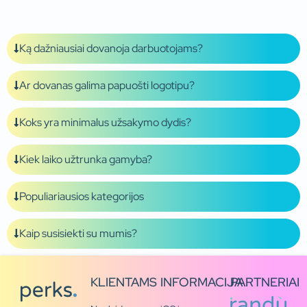
Ką dažniausiai dovanoja darbuotojams?
Ar dovanas galima papuošti logotipu?
Koks yra minimalus užsakymo dydis?
Kiek laiko užtrunka gamyba?
Populiariausios kategorijos
Kaip susisiekti su mumis?
KLIENTAMS
INFORMACIJA
PARTNERIAI