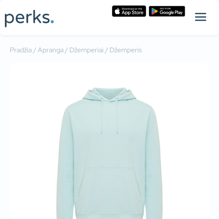
Pradžia
/
Apranga
/
Džemperiai
/ Džemperis