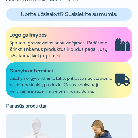
Norite užsisakyti? Susisiekite su mumis.
Logo galimybės
Spauda, graviravimas ar siuvinėjimas. Padėsime
išrinkti tinkamus produktus ir būdus pagal Jūsų
užsakoma kiekį ir poreikį.
Gamyba ir terminai
Užsakymo įgyvendinimo laikas priklauso nuo užsakomo
kiekio ir pasirinktų produktų. Gavus užsakymą jį
įvertinsime ir suderinsime terminus su Jumis.
Panašūs produktai