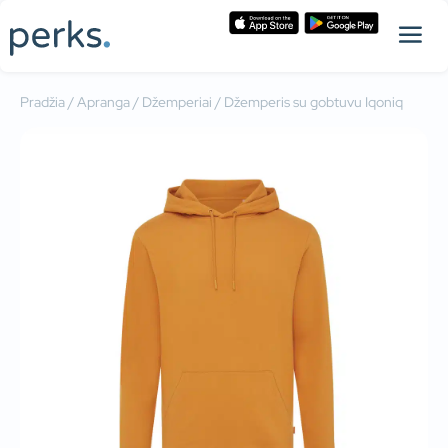
Pradžia
/
Apranga
/
Džemperiai
/ Džemperis su gobtuvu Iqoniq