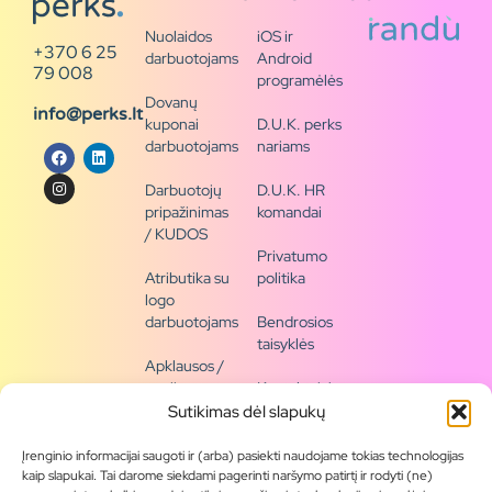
Nuolaidos
iOS ir
+370 6 25
darbuotojams
Android
79 008
programėlės
Dovanų
info@perks.lt
kuponai
D.U.K. perks
darbuotojams
nariams
Darbuotojų
D.U.K. HR
pripažinimas
komandai
/ KUDOS
Privatumo
Atributika su
politika
logo
darbuotojams
Bendrosios
taisyklės
Apklausos /
naujienų
Kontaktai /
siena
rekvizitai
Sutikimas dėl slapukų
Tapkite
Įrenginio informacijai saugoti ir (arba) pasiekti naudojame tokias technologijas
partneriu
kaip slapukai. Tai darome siekdami pagerinti naršymo patirtį ir rodyti (ne)