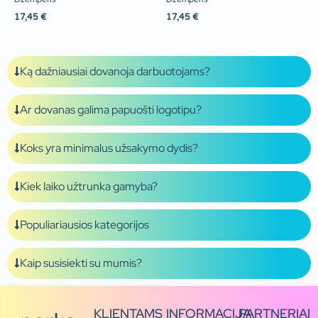
17,45
€
17,45
€
Ką dažniausiai dovanoja darbuotojams?
Ar dovanas galima papuošti logotipu?
Koks yra minimalus užsakymo dydis?
Kiek laiko užtrunka gamyba?
Populiariausios kategorijos
Kaip susisiekti su mumis?
KLIENTAMS
INFORMACIJA
PARTNERIAI