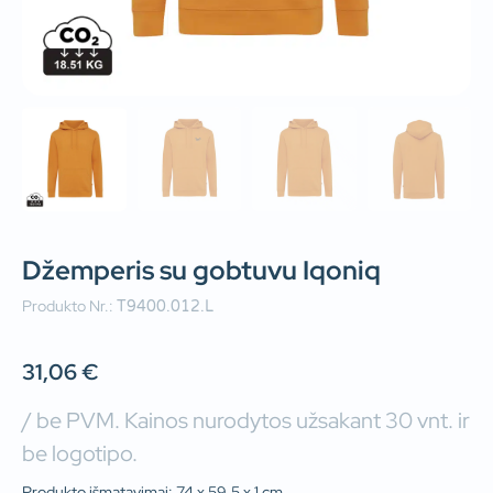
Džemperis su gobtuvu Iqoniq
Produkto Nr.:
T9400.012.L
31,06
€
/ be PVM. Kainos nurodytos užsakant 30 vnt. ir
be logotipo.
Produkto išmatavimai: 74 x 59.5 x 1 cm.