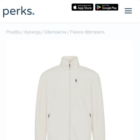
Pradžia
/
Apranga
/
Džemperiai
/ Fleece džemperis