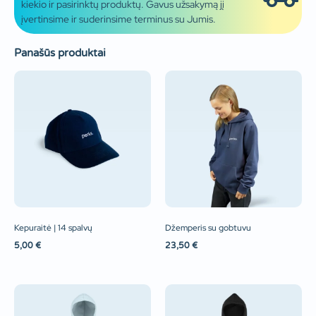
kiekio ir pasirinktų produktų. Gavus užsakymą jį
įvertinsime ir suderinsime terminus su Jumis.
Panašūs produktai
Kepuraitė | 14 spalvų
Džemperis su gobtuvu
5,00
€
23,50
€