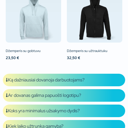
Džemperis su gobtuvu
Džemperis su užtrauktuku
23,50
€
32,50
€
Ką dažniausiai dovanoja darbuotojams?
Ar dovanas galima papuošti logotipu?
Koks yra minimalus užsakymo dydis?
Kiek laiko užtrunka gamyba?