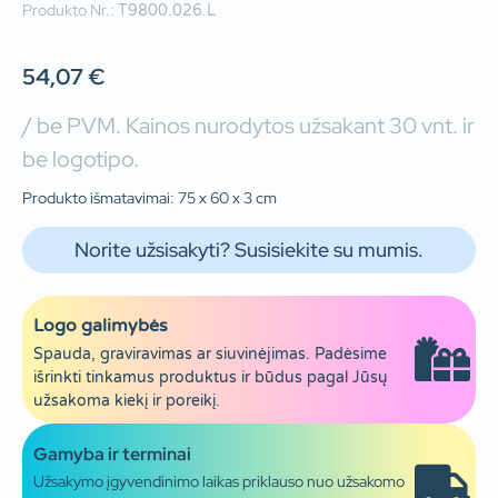
Produkto Nr.:
T9800.026.L
54,07
€
/ be PVM. Kainos nurodytos užsakant 30 vnt. ir
be logotipo.
Produkto išmatavimai: 75 x 60 x 3 cm
Norite užsisakyti? Susisiekite su mumis.
Logo galimybės
Spauda, graviravimas ar siuvinėjimas. Padėsime
išrinkti tinkamus produktus ir būdus pagal Jūsų
užsakoma kiekį ir poreikį.
Gamyba ir terminai
Užsakymo įgyvendinimo laikas priklauso nuo užsakomo