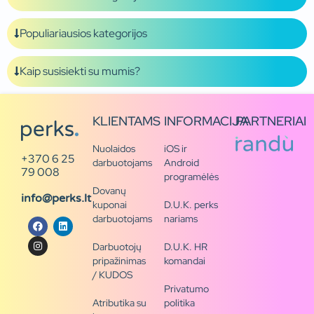
Populiariausios kategorijos
Kaip susisiekti su mumis?
KLIENTAMS
INFORMACIJA
PARTNERIAI
Nuolaidos
iOS ir
+370 6 25
darbuotojams
Android
79 008
programėlės
Dovanų
info@perks.lt
kuponai
D.U.K. perks
darbuotojams
nariams
Darbuotojų
D.U.K. HR
pripažinimas
komandai
/ KUDOS
Privatumo
Atributika su
politika