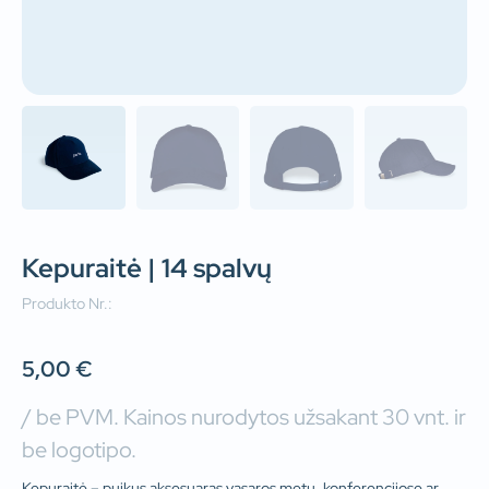
Kepuraitė | 14 spalvų
Produkto Nr.:
5,00
€
/ be PVM. Kainos nurodytos užsakant 30 vnt. ir
be logotipo.
Kepuraitė – puikus aksesuaras vasaros metu, konferencijose ar