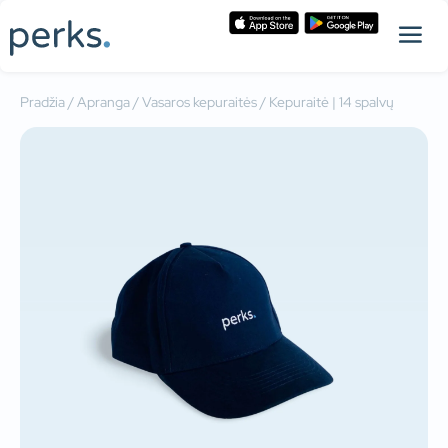
Pradžia
/
Apranga
/
Vasaros kepuraitės
/ Kepuraitė | 14 spalvų