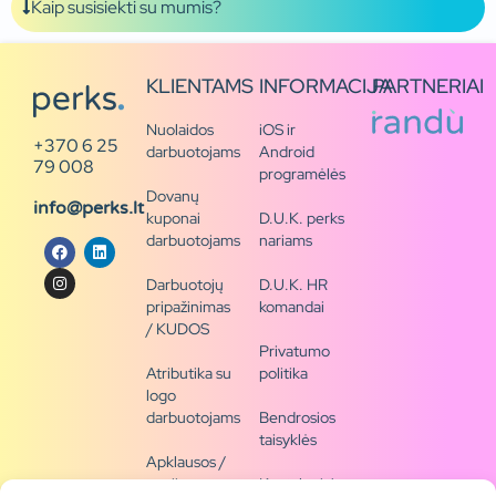
Kaip susisiekti su mumis?
KLIENTAMS
INFORMACIJA
PARTNERIAI
Nuolaidos
iOS ir
+370 6 25
darbuotojams
Android
79 008
programėlės
Dovanų
info@perks.lt
kuponai
D.U.K. perks
darbuotojams
nariams
Darbuotojų
D.U.K. HR
pripažinimas
komandai
/ KUDOS
Privatumo
Atributika su
politika
logo
darbuotojams
Bendrosios
taisyklės
Apklausos /
naujienų
Kontaktai /