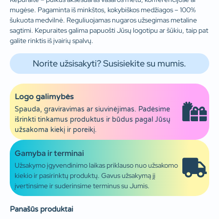
mugėse. Pagaminta iš minkštos, kokybiškos medžiagos – 100%
šukuota medvilnė. Reguliuojamas nugaros užsegimas metaline
sagtimi. Kepuraites galima papuošti Jūsų logotipu ar šūkiu, taip pat
galite rinktis iš įvairių spalvų.
Norite užsisakyti? Susisiekite su mumis.
Logo galimybės
Spauda, graviravimas ar siuvinėjimas. Padėsime
išrinkti tinkamus produktus ir būdus pagal Jūsų
užsakoma kiekį ir poreikį.
Gamyba ir terminai
Užsakymo įgyvendinimo laikas priklauso nuo užsakomo
kiekio ir pasirinktų produktų. Gavus užsakymą jį
įvertinsime ir suderinsime terminus su Jumis.
Panašūs produktai