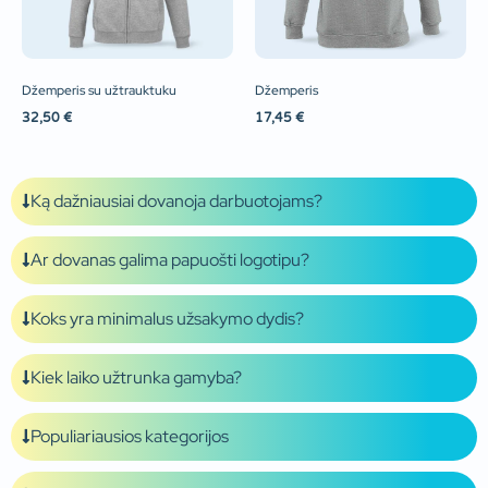
Džemperis su užtrauktuku
Džemperis
32,50
€
17,45
€
Ką dažniausiai dovanoja darbuotojams?
Ar dovanas galima papuošti logotipu?
Koks yra minimalus užsakymo dydis?
Kiek laiko užtrunka gamyba?
Populiariausios kategorijos