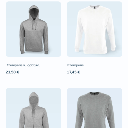
Džemperis su gobtuvu
Džemperis
23,50
€
17,45
€