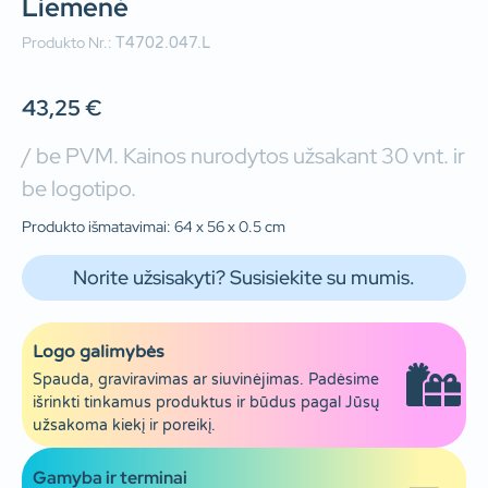
Liemenė
Produkto Nr.:
T4702.047.L
43,25
€
/ be PVM. Kainos nurodytos užsakant 30 vnt. ir
be logotipo.
Produkto išmatavimai: 64 x 56 x 0.5 cm
Norite užsisakyti? Susisiekite su mumis.
Logo galimybės
Spauda, graviravimas ar siuvinėjimas. Padėsime
išrinkti tinkamus produktus ir būdus pagal Jūsų
užsakoma kiekį ir poreikį.
Gamyba ir terminai