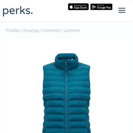
Pradžia
/
Apranga
/
Liemenės
/ Liemenė