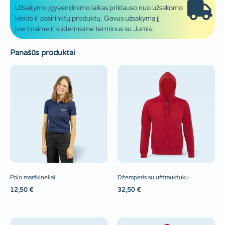
Užsakymo įgyvendinimo laikas priklauso nuo užsakomo
kiekio ir pasirinktų produktų. Gavus užsakymą jį
įvertinsime ir suderinsime terminus su Jumis.
Panašūs produktai
Polo marškinėliai
Džemperis su užtrauktuku
12,50
€
32,50
€