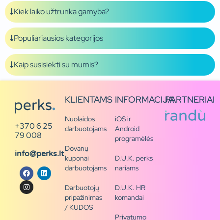
Kiek laiko užtrunka gamyba?
Populiariausios kategorijos
Kaip susisiekti su mumis?
KLIENTAMS
INFORMACIJA
PARTNERIAI
Nuolaidos
iOS ir
+370 6 25
darbuotojams
Android
79 008
programėlės
Dovanų
info@perks.lt
kuponai
D.U.K. perks
darbuotojams
nariams
Darbuotojų
D.U.K. HR
pripažinimas
komandai
/ KUDOS
Privatumo