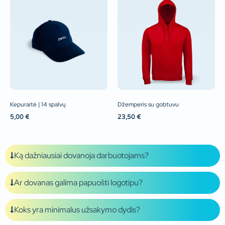
Kepuraitė | 14 spalvų
Džemperis su gobtuvu
5,00
€
23,50
€
Ką dažniausiai dovanoja darbuotojams?
Ar dovanas galima papuošti logotipu?
Koks yra minimalus užsakymo dydis?