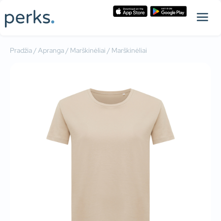
Pradžia
/
Apranga
/
Marškinėliai
/ Marškinėliai