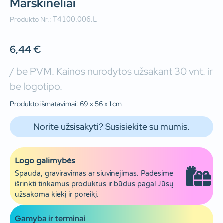
Marškinėliai
Produkto Nr.:
T4100.006.L
6,44
€
/ be PVM. Kainos nurodytos užsakant 30 vnt. ir
be logotipo.
Produkto išmatavimai: 69 x 56 x 1 cm
Norite užsisakyti? Susisiekite su mumis.
Logo galimybės
Spauda, graviravimas ar siuvinėjimas. Padėsime
išrinkti tinkamus produktus ir būdus pagal Jūsų
užsakoma kiekį ir poreikį.
Gamyba ir terminai