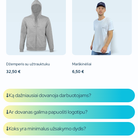
Džemperis su užtrauktuku
Marškinėliai
32,50
€
6,50
€
Ką dažniausiai dovanoja darbuotojams?
Ar dovanas galima papuošti logotipu?
Koks yra minimalus užsakymo dydis?