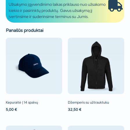
Užsakymo įgyvendinimo laikas priklauso nuo užsakomo
kiekio ir pasirinktų produktų. Gavus užsakymą jį
įvertinsime ir suderinsime terminus su Jumis.
Panašūs produktai
Kepuraitė | 14 spalvų
Džemperis su užtrauktuku
5,00
€
32,50
€