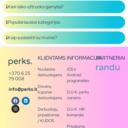
Kiek laiko užtrunka gamyba?
Populiariausios kategorijos
Kaip susisiekti su mumis?
KLIENTAMS
INFORMACIJA
PARTNERIAI
Nuolaidos
iOS ir
+370 6 25
darbuotojams
Android
79 008
programėlės
Dovanų
info@perks.lt
kuponai
D.U.K. perks
darbuotojams
nariams
Darbuotojų
D.U.K. HR
pripažinimas
komandai
/ KUDOS
Privatumo