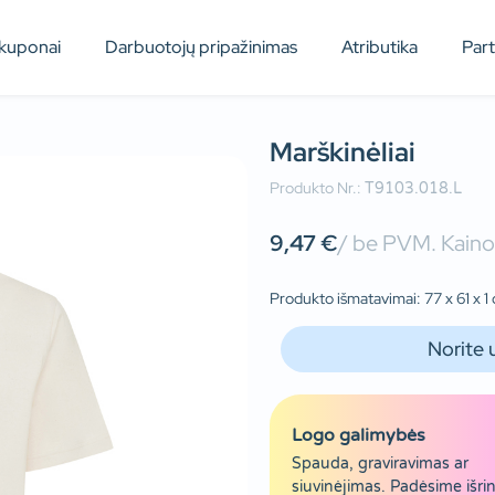
kuponai
Darbuotojų pripažinimas
Atributika
Par
Marškinėliai
Produkto Nr.:
T9103.018.L
9,47
€
/ be PVM. Kainos
Produkto išmatavimai: 77 x 61 x 1
Norite 
Logo galimybės
Spauda, graviravimas ar
siuvinėjimas. Padėsime išrin