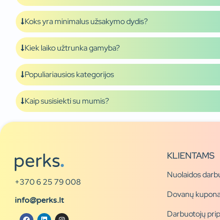
Koks yra minimalus užsakymo dydis?
Kiek laiko užtrunka gamyba?
Populiariausios kategorijos
Kaip susisiekti su mumis?
KLIENTAMS
Nuolaidos darb
+370 6 25 79 008
Dovanų kupona
info@perks.lt
Darbuotojų pri