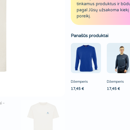
tinkamus produktus ir būd
pagal Jūsų užsakoma kiekį 
poreikį.
Panašūs produktai
Džemperis
Džemperis
17,45
€
17,45
€