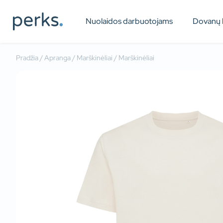
Nuolaidos darbuotojams
Dovanų 
Pradžia
/
Apranga
/
Marškinėliai
/ Marškinėliai