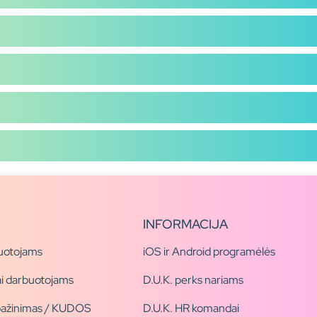
INFORMACIJA
uotojams
iOS ir Android programėlės
i darbuotojams
D.U.K. perks nariams
pažinimas / KUDOS
D.U.K. HR komandai