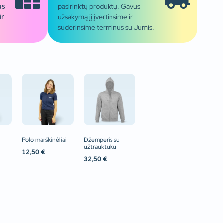
pasirinktų produktų. Gavus
us
užsakymą jį įvertinsime ir
ir
suderinsime terminus su Jumis.
Polo marškinėliai
Džemperis su
užtrauktuku
12,50
€
32,50
€