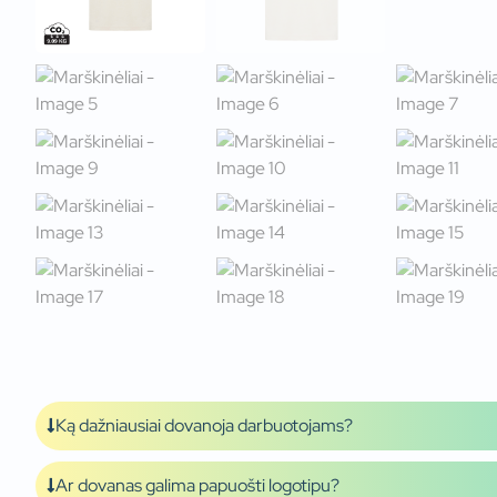
Ką dažniausiai dovanoja darbuotojams?
Ar dovanas galima papuošti logotipu?