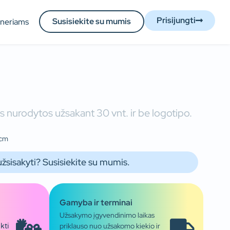
Prisijungti
Susisiekite su mumis
tneriams
 nurodytos užsakant 30 vnt. ir be logotipo.
 cm
užsisakyti? Susisiekite su mumis.
Gamyba ir terminai
Užsakymo įgyvendinimo laikas
priklauso nuo užsakomo kiekio ir
kti