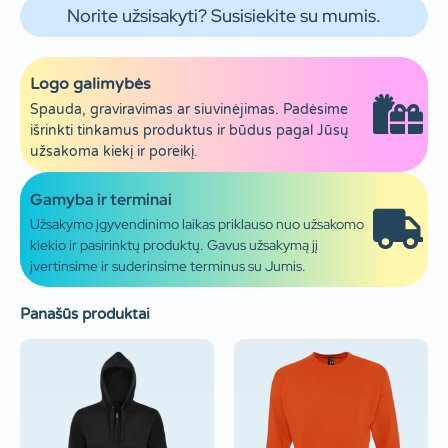
Norite užsisakyti? Susisiekite su mumis.
Logo galimybės
Spauda, graviravimas ar siuvinėjimas. Padėsime
išrinkti tinkamus produktus ir būdus pagal Jūsų
užsakoma kiekį ir poreikį.
Gamyba ir terminai
Užsakymo įgyvendinimo laikas priklauso nuo užsakomo
kiekio ir pasirinktų produktų. Gavus užsakymą jį
įvertinsime ir suderinsime terminus su Jumis.
Panašūs produktai