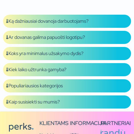
Ką dažniausiai dovanoja darbuotojams?
Ar dovanas galima papuošti logotipu?
Koks yra minimalus užsakymo dydis?
Kiek laiko užtrunka gamyba?
Populiariausios kategorijos
Kaip susisiekti su mumis?
KLIENTAMS
INFORMACIJA
PARTNERIAI