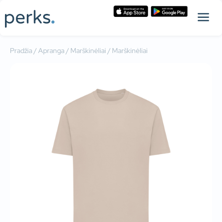
Pradžia
/
Apranga
/
Marškinėliai
/ Marškinėliai