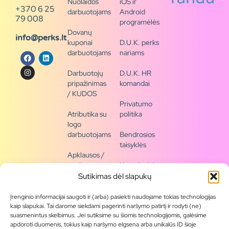
Nuolaidos
iOS ir
+370 6 25
darbuotojams
Android
79 008
programėlės
Dovanų
info@perks.lt
kuponai
D.U.K. perks
darbuotojams
nariams
Darbuotojų
D.U.K. HR
pripažinimas
komandai
/ KUDOS
Privatumo
Atributika su
politika
logo
darbuotojams
Bendrosios
taisyklės
Apklausos /
naujienų
Kontaktai /
siena
rekvizitai
Sutikimas dėl slapukų
Tapkite
Įrenginio informacijai saugoti ir (arba) pasiekti naudojame tokias technologijas
partneriu
kaip slapukai. Tai darome siekdami pagerinti naršymo patirtį ir rodyti (ne)
suasmenintus skelbimus. Jei sutiksime su šiomis technologijomis, galėsime
apdoroti duomenis, tokius kaip naršymo elgsena arba unikalūs ID šioje
Visas