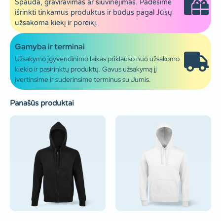
Spauda, graviravimas ar siuvinėjimas. Padėsime
išrinkti tinkamus produktus ir būdus pagal Jūsų
užsakoma kiekį ir poreikį.
Gamyba ir terminai
Užsakymo įgyvendinimo laikas priklauso nuo užsakomo
kiekio ir pasirinktų produktų. Gavus užsakymą jį
įvertinsime ir suderinsime terminus su Jumis.
Panašūs produktai