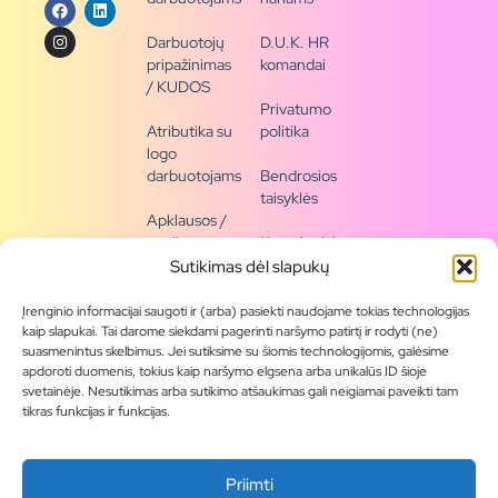
Darbuotojų
D.U.K. HR
pripažinimas
komandai
/ KUDOS
Privatumo
Atributika su
politika
logo
darbuotojams
Bendrosios
taisyklės
Apklausos /
naujienų
Kontaktai /
siena
rekvizitai
Sutikimas dėl slapukų
Tapkite
Įrenginio informacijai saugoti ir (arba) pasiekti naudojame tokias technologijas
partneriu
kaip slapukai. Tai darome siekdami pagerinti naršymo patirtį ir rodyti (ne)
suasmenintus skelbimus. Jei sutiksime su šiomis technologijomis, galėsime
apdoroti duomenis, tokius kaip naršymo elgsena arba unikalūs ID šioje
Visas
svetainėje. Nesutikimas arba sutikimo atšaukimas gali neigiamai paveikti tam
produktų
tikras funkcijas ir funkcijas.
asortimentas
Produktų
Priimti
katalogai