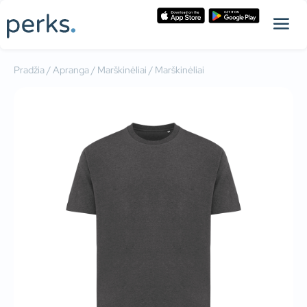
Pradžia
/
Apranga
/
Marškinėliai
/ Marškinėliai