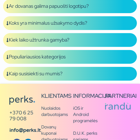
Ar dovanas galima papuošti logotipu?
Koks yra minimalus užsakymo dydis?
Kiek laiko užtrunka gamyba?
Populiariausios kategorijos
Kaip susisiekti su mumis?
KLIENTAMS
INFORMACIJA
PARTNERIAI
Nuolaidos
iOS ir
+370 6 25
darbuotojams
Android
79 008
programėlės
Dovanų
info@perks.lt
kuponai
D.U.K. perks
darbuotojams
nariams