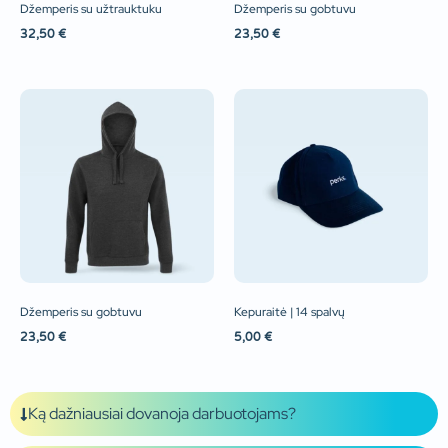
Džemperis su užtrauktuku
Džemperis su gobtuvu
32,50
€
23,50
€
Džemperis su gobtuvu
Kepuraitė | 14 spalvų
23,50
€
5,00
€
Ką dažniausiai dovanoja darbuotojams?