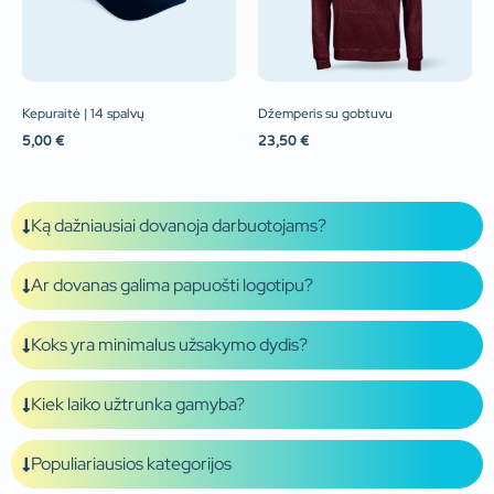
Kepuraitė | 14 spalvų
Džemperis su gobtuvu
5,00
€
23,50
€
Ką dažniausiai dovanoja darbuotojams?
Ar dovanas galima papuošti logotipu?
Koks yra minimalus užsakymo dydis?
Kiek laiko užtrunka gamyba?
Populiariausios kategorijos