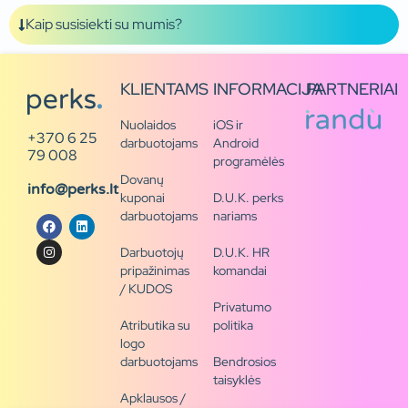
Kaip susisiekti su mumis?
KLIENTAMS
INFORMACIJA
PARTNERIAI
Nuolaidos
iOS ir
+370 6 25
darbuotojams
Android
79 008
programėlės
Dovanų
info@perks.lt
kuponai
D.U.K. perks
darbuotojams
nariams
Darbuotojų
D.U.K. HR
pripažinimas
komandai
/ KUDOS
Privatumo
Atributika su
politika
logo
darbuotojams
Bendrosios
taisyklės
Apklausos /