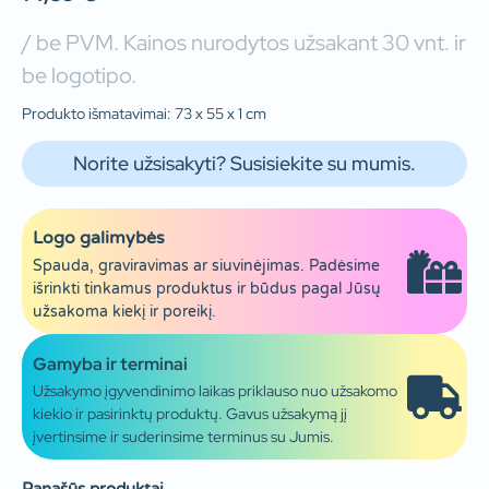
/ be PVM. Kainos nurodytos užsakant 30 vnt. ir
be logotipo.
Produkto išmatavimai: 73 x 55 x 1 cm
Norite užsisakyti? Susisiekite su mumis.
Logo galimybės
Spauda, graviravimas ar siuvinėjimas. Padėsime
išrinkti tinkamus produktus ir būdus pagal Jūsų
užsakoma kiekį ir poreikį.
Gamyba ir terminai
Užsakymo įgyvendinimo laikas priklauso nuo užsakomo
kiekio ir pasirinktų produktų. Gavus užsakymą jį
įvertinsime ir suderinsime terminus su Jumis.