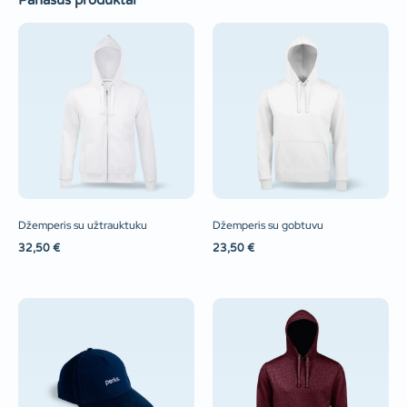
Panašūs produktai
Džemperis su užtrauktuku
Džemperis su gobtuvu
32,50
€
23,50
€