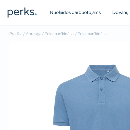
Nuolaidos darbuotojams
Dovanų 
Pradžia
/
Apranga
/
Polo marškinėliai
/ Polo marškinėliai