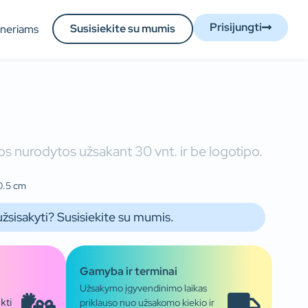
Prisijungti
Susisiekite su mumis
tneriams
s nurodytos užsakant 30 vnt. ir be logotipo.
0.5 cm
užsisakyti? Susisiekite su mumis.
Gamyba ir terminai
Užsakymo įgyvendinimo laikas
priklauso nuo užsakomo kiekio ir
kti