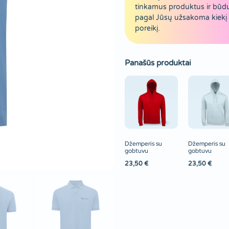
tinkamus produktus ir būd
pagal Jūsų užsakoma kiekį 
poreikį.
Panašūs produktai
Džemperis su
Džemperis su
gobtuvu
gobtuvu
23,50
€
23,50
€