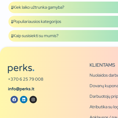
Kiek laiko užtrunka gamyba?
Populiariausios kategorijos
Kaip susisiekti su mumis?
KLIENTAMS
Nuolaidos darb
+370 6 25 79 008
Dovanų kupona
info@perks.lt
Darbuotojų pri
Atributika su l
Apklausos / nau