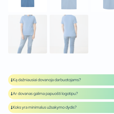
Ką dažniausiai dovanoja darbuotojams?
Ar dovanas galima papuošti logotipu?
Koks yra minimalus užsakymo dydis?