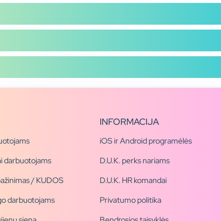
INFORMACIJA
uotojams
iOS ir Android programėlės
i darbuotojams
D.U.K. perks nariams
pažinimas / KUDOS
D.U.K. HR komandai
ogo darbuotojams
Privatumo politika
jienų siena
Bendrosios taisyklės