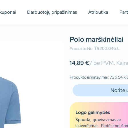
kuponai
Darbuotojų pripažinimas
Atributika
Par
Polo marškinėliai
Produkto Nr.:
T9200.046.L
14,89
€
/ be PVM. Kaino
Produkto išmatavimai: 73 x 54 x 
Norite 
Logo galimybės
Spauda, graviravimas ar
siuvinėjimas. Padėsime išrin