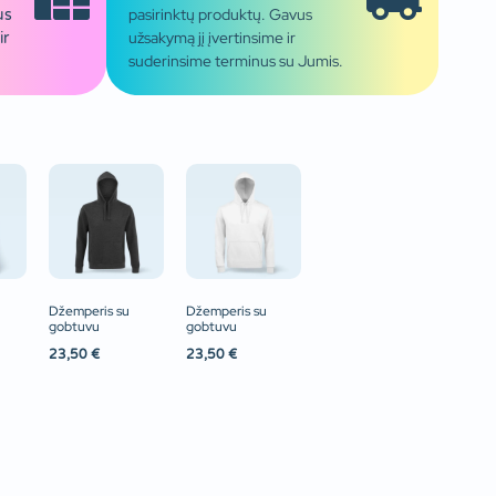
pasirinktų produktų. Gavus
us
užsakymą jį įvertinsime ir
ir
suderinsime terminus su Jumis.
Džemperis su
Džemperis su
gobtuvu
gobtuvu
23,50
€
23,50
€