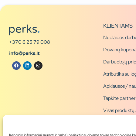
KLIENTAMS
Nuolaidos darb
+370 6 25 79 008
Dovanų kupona
info@perks.lt
Darbuotojų pri
Atributika su l
Apklausos / nau
Tapkite partner
Visas produktų
Produktų katal
Blogas
Įrenginio informacijai saugoti ir (arba) pasiekti naudojame tokias technologijas ka