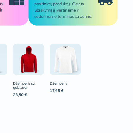
pasirinktų produktų. Gavus
us
užsakymą jį įvertinsime ir
ir
suderinsime terminus su Jumis.
Džemperis su
Džemperis
gobtuvu
17,45
€
23,50
€