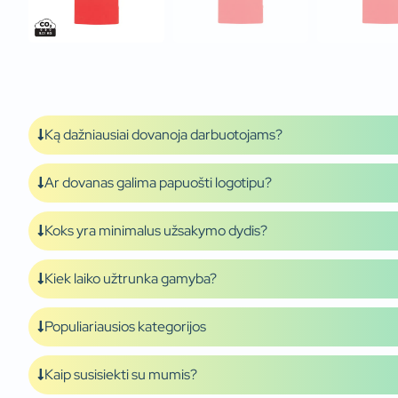
Ką dažniausiai dovanoja darbuotojams?
Ar dovanas galima papuošti logotipu?
Koks yra minimalus užsakymo dydis?
Kiek laiko užtrunka gamyba?
Populiariausios kategorijos
Kaip susisiekti su mumis?