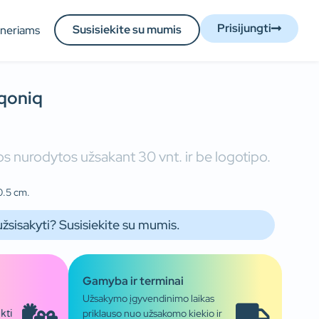
Prisijungti
Susisiekite su mumis
tneriams
Iqoniq
s nurodytos užsakant 30 vnt. ir be logotipo.
0.5 cm.
užsisakyti? Susisiekite su mumis.
Gamyba ir terminai
Užsakymo įgyvendinimo laikas
priklauso nuo užsakomo kiekio ir
kti