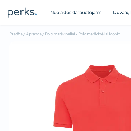
Nuolaidos darbuotojams
Dovanų 
Pradžia
/
Apranga
/
Polo marškinėliai
/ Polo marškinėliai Iqoniq