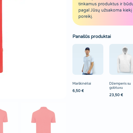
tinkamus produktus ir būd
pagal Jūsų užsakoma kiekį 
poreikį.
Panašūs produktai
Marškinėliai
Džemperis su
gobtuvu
6,50
€
23,50
€