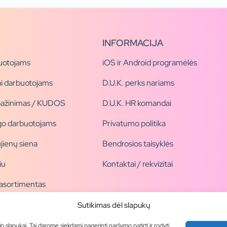
INFORMACIJA
uotojams
iOS ir Android programėlės
i darbuotojams
D.U.K. perks nariams
pažinimas / KUDOS
D.U.K. HR komandai
ogo darbuotojams
Privatumo politika
jienų siena
Bendrosios taisyklės
iu
Kontaktai / rekvizitai
 asortimentas
ogai
Sutikimas dėl slapukų
ip slapukai. Tai darome siekdami pagerinti naršymo patirtį ir rodyti