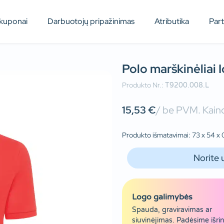
kuponai
Darbuotojų pripažinimas
Atributika
Par
Polo marškinėliai 
Produkto Nr.:
T9200.008.L
15,53
€
/ be PVM. Kaino
Produkto išmatavimai: 73 x 54 x 
Norite 
Logo galimybės
Spauda, graviravimas ar
siuvinėjimas. Padėsime išrin