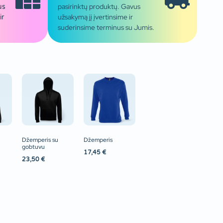
pasirinktų produktų. Gavus
us
užsakymą jį įvertinsime ir
ir
suderinsime terminus su Jumis.
Džemperis su
Džemperis
gobtuvu
17,45
€
23,50
€