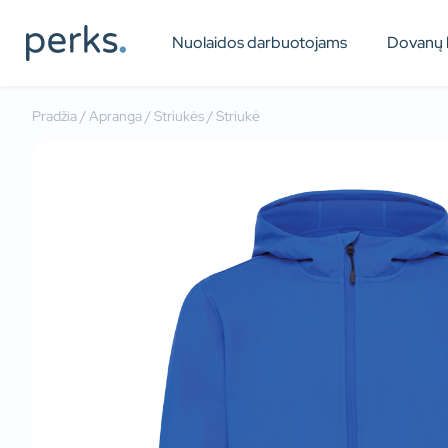
Nuolaidos darbuotojams
Dovanų 
Pradžia
/
Apranga
/
Striukės
/ Striukė