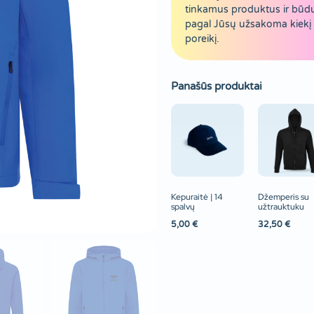
tinkamus produktus ir būd
pagal Jūsų užsakoma kiekį 
poreikį.
Panašūs produktai
Kepuraitė | 14
Džemperis su
spalvų
užtrauktuku
5,00
€
32,50
€