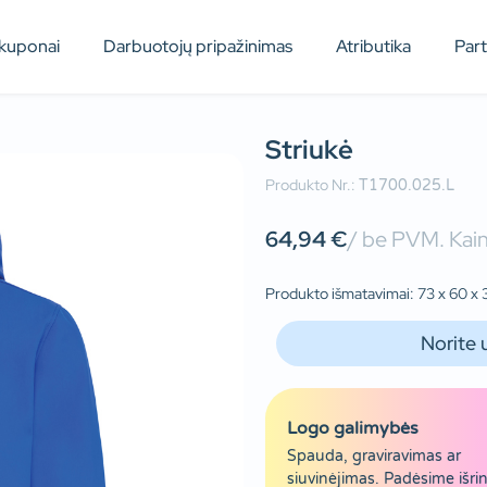
kuponai
Darbuotojų pripažinimas
Atributika
Par
Striukė
Produkto Nr.:
T1700.025.L
64,94
€
/ be PVM. Kain
Produkto išmatavimai: 73 x 60 x 
Norite 
Logo galimybės
Spauda, graviravimas ar
siuvinėjimas. Padėsime išrin