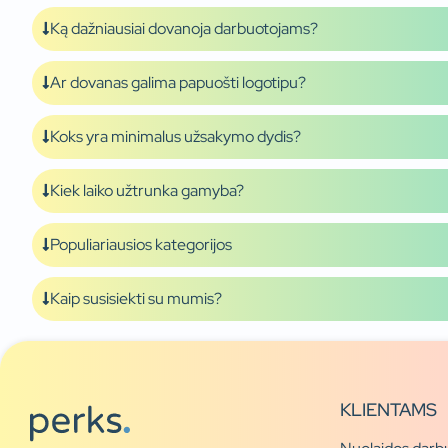
Ką dažniausiai dovanoja darbuotojams?
Ar dovanas galima papuošti logotipu?
Koks yra minimalus užsakymo dydis?
Kiek laiko užtrunka gamyba?
Populiariausios kategorijos
Kaip susisiekti su mumis?
KLIENTAMS