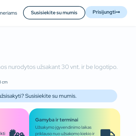
Prisijungti
Susisiekite su mumis
tneriams
os nurodytos užsakant 30 vnt. ir be logotipo.
3 cm
užsisakyti? Susisiekite su mumis.
Gamyba ir terminai
Užsakymo įgyvendinimo laikas
priklauso nuo užsakomo kiekio ir
kti