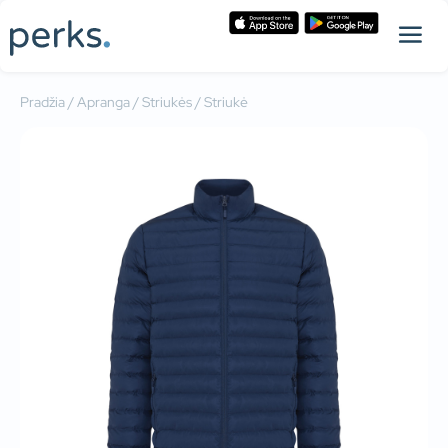
Pradžia
/
Apranga
/
Striukės
/ Striukė