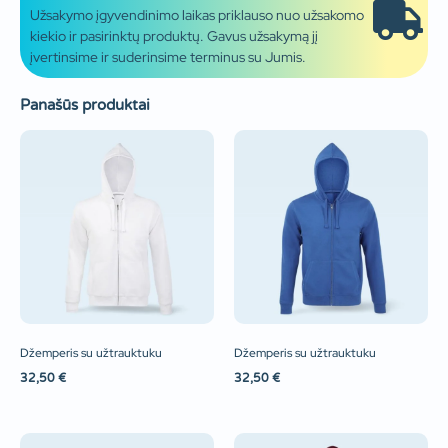
Užsakymo įgyvendinimo laikas priklauso nuo užsakomo
kiekio ir pasirinktų produktų. Gavus užsakymą jį
įvertinsime ir suderinsime terminus su Jumis.
Panašūs produktai
Džemperis su užtrauktuku
Džemperis su užtrauktuku
32,50
€
32,50
€