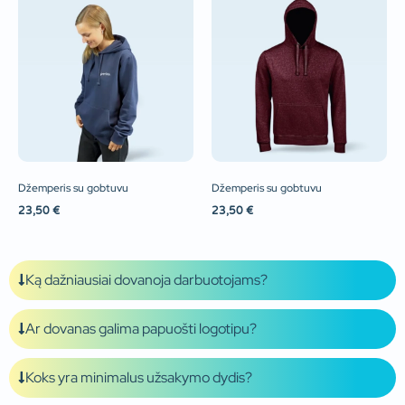
Džemperis su gobtuvu
Džemperis su gobtuvu
23,50
€
23,50
€
Ką dažniausiai dovanoja darbuotojams?
Ar dovanas galima papuošti logotipu?
Koks yra minimalus užsakymo dydis?