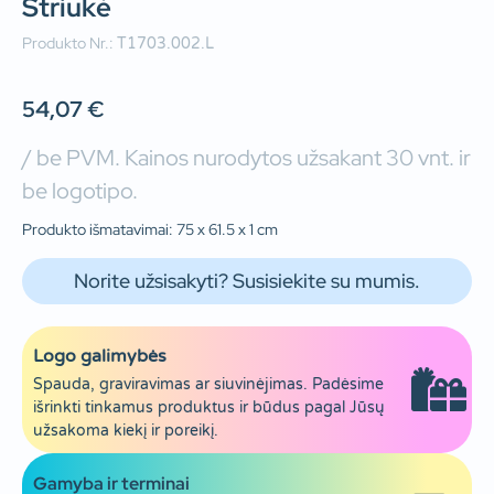
Striukė
Produkto Nr.:
T1703.002.L
54,07
€
/ be PVM. Kainos nurodytos užsakant 30 vnt. ir
be logotipo.
Produkto išmatavimai: 75 x 61.5 x 1 cm
Norite užsisakyti? Susisiekite su mumis.
Logo galimybės
Spauda, graviravimas ar siuvinėjimas. Padėsime
išrinkti tinkamus produktus ir būdus pagal Jūsų
užsakoma kiekį ir poreikį.
Gamyba ir terminai