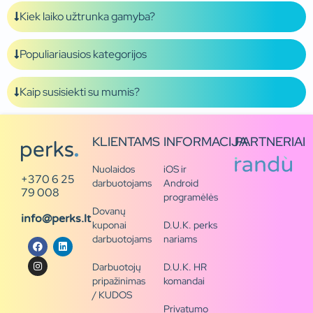
Kiek laiko užtrunka gamyba?
Populiariausios kategorijos
Kaip susisiekti su mumis?
KLIENTAMS
INFORMACIJA
PARTNERIAI
Nuolaidos
iOS ir
+370 6 25
darbuotojams
Android
79 008
programėlės
Dovanų
info@perks.lt
kuponai
D.U.K. perks
darbuotojams
nariams
Darbuotojų
D.U.K. HR
pripažinimas
komandai
/ KUDOS
Privatumo