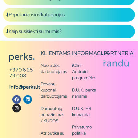
Populiariausios kategorijos
Kaip susisiekti su mumis?
KLIENTAMS
INFORMACIJA
PARTNERIAI
Nuolaidos
iOS ir
+370 6 25
darbuotojams
Android
79 008
programėlės
Dovanų
info@perks.lt
kuponai
D.U.K. perks
darbuotojams
nariams
Darbuotojų
D.U.K. HR
pripažinimas
komandai
/ KUDOS
Privatumo
Atributika su
politika