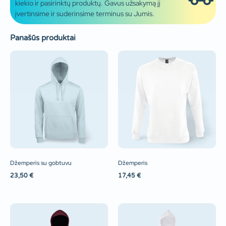
kiekio ir pasirinktų produktų. Gavus užsakymą jį
įvertinsime ir suderinsime terminus su Jumis.
Panašūs produktai
Džemperis su gobtuvu
Džemperis
23,50
€
17,45
€