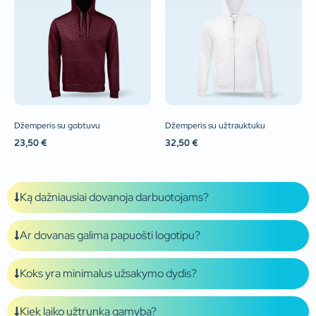
Džemperis su gobtuvu
Džemperis su užtrauktuku
23,50
€
32,50
€
Ką dažniausiai dovanoja darbuotojams?
Ar dovanas galima papuošti logotipu?
Koks yra minimalus užsakymo dydis?
Kiek laiko užtrunka gamyba?