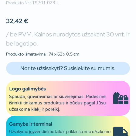
Produkto Nr.:
T9701.023.L
32,42
€
/ be PVM. Kainos nurodytos užsakant 30 vnt. ir
be logotipo.
Produkto išmatavimai: 74 x 63 x 0.5 cm
Norite užsisakyti? Susisiekite su mumis.
Logo galimybės
Spauda, graviravimas ar siuvinėjimas. Padėsime
išrinkti tinkamus produktus ir būdus pagal Jūsų
užsakoma kiekį ir poreikį.
Gamyba ir terminai
Užsakymo įgyvendinimo laikas priklauso nuo užsakomo