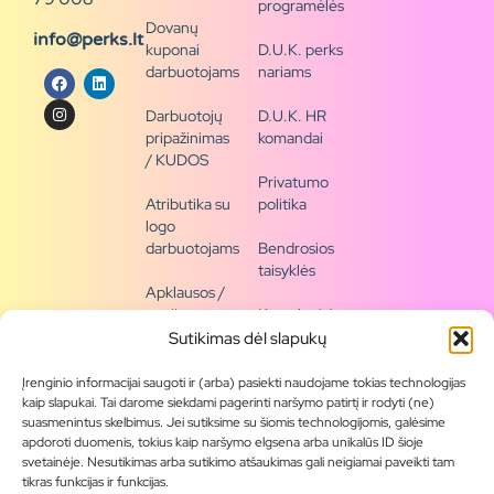
programėlės
Dovanų
info@perks.lt
kuponai
D.U.K. perks
darbuotojams
nariams
Darbuotojų
D.U.K. HR
pripažinimas
komandai
/ KUDOS
Privatumo
Atributika su
politika
logo
darbuotojams
Bendrosios
taisyklės
Apklausos /
naujienų
Kontaktai /
siena
rekvizitai
Sutikimas dėl slapukų
Tapkite
Įrenginio informacijai saugoti ir (arba) pasiekti naudojame tokias technologijas
partneriu
kaip slapukai. Tai darome siekdami pagerinti naršymo patirtį ir rodyti (ne)
suasmenintus skelbimus. Jei sutiksime su šiomis technologijomis, galėsime
apdoroti duomenis, tokius kaip naršymo elgsena arba unikalūs ID šioje
Visas
svetainėje. Nesutikimas arba sutikimo atšaukimas gali neigiamai paveikti tam
produktų
tikras funkcijas ir funkcijas.
asortimentas