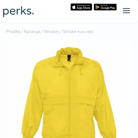
Pradžia
/
Apranga
/
Striukės
/ Striukė nuo vėjo