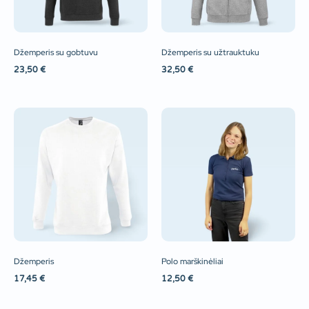
Džemperis su gobtuvu
Džemperis su užtrauktuku
23,50
€
32,50
€
Džemperis
Polo marškinėliai
17,45
€
12,50
€