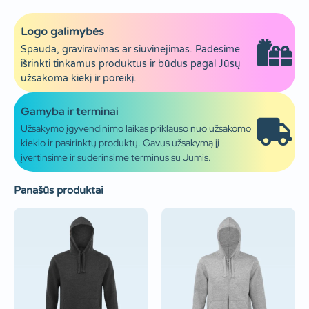
Logo galimybės
Spauda, graviravimas ar siuvinėjimas. Padėsime
išrinkti tinkamus produktus ir būdus pagal Jūsų
užsakoma kiekį ir poreikį.
Gamyba ir terminai
Užsakymo įgyvendinimo laikas priklauso nuo užsakomo
kiekio ir pasirinktų produktų. Gavus užsakymą jį
įvertinsime ir suderinsime terminus su Jumis.
Panašūs produktai