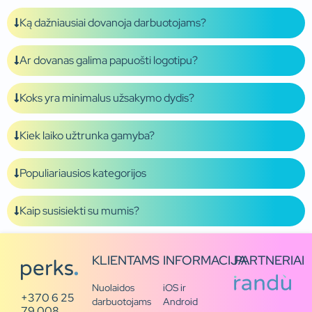
Ką dažniausiai dovanoja darbuotojams?
Ar dovanas galima papuošti logotipu?
Koks yra minimalus užsakymo dydis?
Kiek laiko užtrunka gamyba?
Populiariausios kategorijos
Kaip susisiekti su mumis?
KLIENTAMS
INFORMACIJA
PARTNERIAI
Nuolaidos
iOS ir
+370 6 25
darbuotojams
Android
79 008