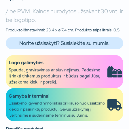
/ be PVM. Kainos nurodytos užsakant 30 vnt. ir
be logotipo.
Produkto išmatavimai: 23.4 x ø 7.4 cm. Produkto talpa litrais: 0.5
Norite užsisakyti? Susisiekite su mumis.
Logo galimybės
Spauda, graviravimas ar siuvinėjimas. Padėsime
išrinkti tinkamus produktus ir būdus pagal Jūsų
užsakoma kiekį ir poreikį.
Gamyba ir terminai
Užsakymo įgyvendinimo laikas priklauso nuo užsakomo
kiekio ir pasirinktų produktų. Gavus užsakymą jį
įvertinsime ir suderinsime terminus su Jumis.