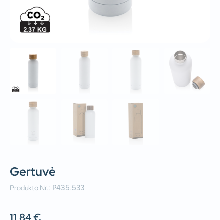
Gertuvė
Produkto Nr.:
P435.533
11,84
€