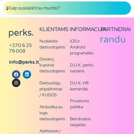
Kaip susisiekti su mumis?
KLIENTAMS
INFORMACIJA
PARTNERIAI
Nuolaidos
iOS ir
+370 6 25
darbuotojams
Android
79 008
programėlės
Dovanų
info@perks.lt
kuponai
D.U.K. perks
darbuotojams
nariams
Darbuotojų
D.U.K. HR
pripažinimas
komandai
/ KUDOS
Privatumo
Atributika su
politika
logo
darbuotojams
Bendrosios
taisyklės
Apklausos /