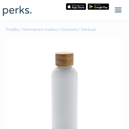
Pradžia
/
Gėrimams ir maistui
/
Gertuvės
/ Gertuvė