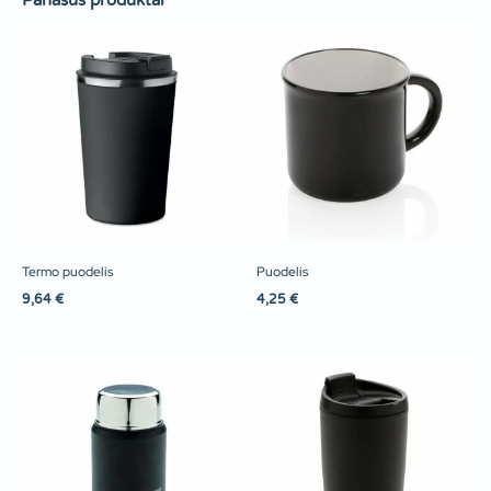
Panašūs produktai
Termo puodelis
Puodelis
9,64
€
4,25
€