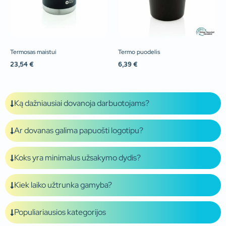
Termosas maistui
Termo puodelis
23,54
€
6,39
€
Ką dažniausiai dovanoja darbuotojams?
Ar dovanas galima papuošti logotipu?
Koks yra minimalus užsakymo dydis?
Kiek laiko užtrunka gamyba?
Populiariausios kategorijos