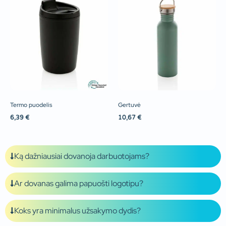
Termo puodelis
Gertuvė
6,39
€
10,67
€
Ką dažniausiai dovanoja darbuotojams?
Ar dovanas galima papuošti logotipu?
Koks yra minimalus užsakymo dydis?