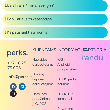
Kiek laiko užtrunka gamyba?
Populiariausios kategorijos
Kaip susisiekti su mumis?
KLIENTAMS
INFORMACIJA
PARTNERIAI
Nuolaidos
iOS ir
+370 6 25
darbuotojams
Android
79 008
programėlės
Dovanų
info@perks.lt
kuponai
D.U.K. perks
darbuotojams
nariams
Darbuotojų
D.U.K. HR
pripažinimas
komandai
/ KUDOS
Privatumo