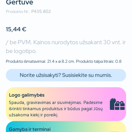
Gertuvė
Produkto Nr.:
P435.802
15,44
€
/ be PVM. Kainos nurodytos užsakant 30 vnt. ir
be logotipo.
Produkto išmatavimai: 21.4 x ø 8.2 cm. Produkto talpa litrais: 0.8
Norite užsisakyti? Susisiekite su mumis.
Logo galimybės
Spauda, graviravimas ar siuvinėjimas. Padėsime
išrinkti tinkamus produktus ir būdus pagal Jūsų
užsakoma kiekį ir poreikį.
Gamyba ir terminai