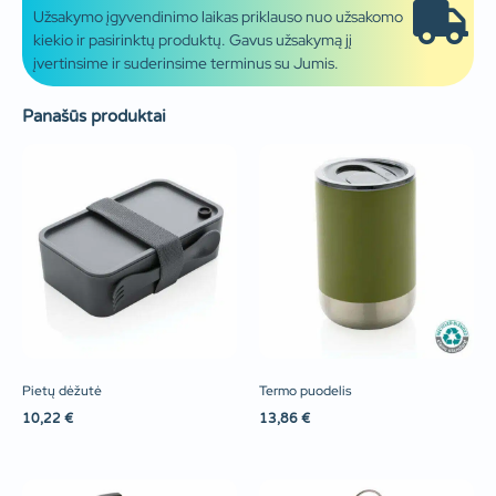
Užsakymo įgyvendinimo laikas priklauso nuo užsakomo
kiekio ir pasirinktų produktų. Gavus užsakymą jį
įvertinsime ir suderinsime terminus su Jumis.
Panašūs produktai
Pietų dėžutė
Termo puodelis
10,22
€
13,86
€