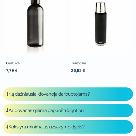
Gertuvė
Termosas
7,79
€
26,82
€
Ką dažniausiai dovanoja darbuotojams?
Ar dovanas galima papuošti logotipu?
Koks yra minimalus užsakymo dydis?