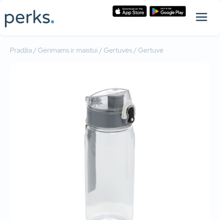
Pradžia
/
Gėrimams ir maistui
/
Gertuvės
/ Gertuvė