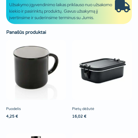
Užsakymo įgyvendinimo laikas priklauso nuo užsakomo
kiekio ir pasirinktų produktų. Gavus užsakymą jį
įvertinsime ir suderinsime terminus su Jumis.
Panašūs produktai
Puodelis
Pietų dėžutė
4,25
€
16,02
€