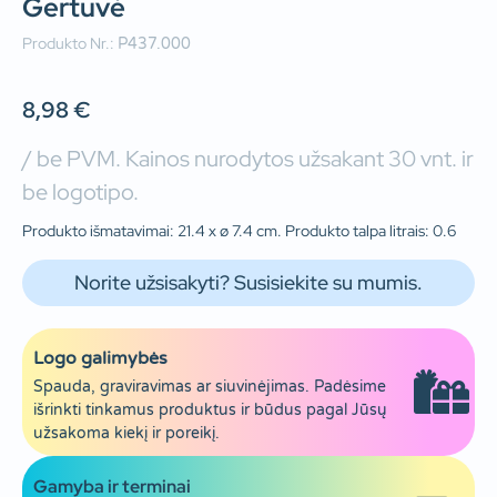
Gertuvė
Produkto Nr.:
P437.000
8,98
€
/ be PVM. Kainos nurodytos užsakant 30 vnt. ir
be logotipo.
Produkto išmatavimai: 21.4 x ø 7.4 cm. Produkto talpa litrais: 0.6
Norite užsisakyti? Susisiekite su mumis.
Logo galimybės
Spauda, graviravimas ar siuvinėjimas. Padėsime
išrinkti tinkamus produktus ir būdus pagal Jūsų
užsakoma kiekį ir poreikį.
Gamyba ir terminai