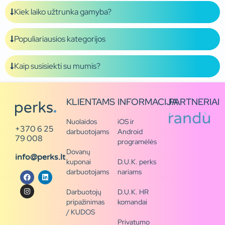
Kiek laiko užtrunka gamyba?
Populiariausios kategorijos
Kaip susisiekti su mumis?
KLIENTAMS
INFORMACIJA
PARTNERIAI
Nuolaidos
iOS ir
+370 6 25
darbuotojams
Android
79 008
programėlės
Dovanų
info@perks.lt
kuponai
D.U.K. perks
darbuotojams
nariams
Darbuotojų
D.U.K. HR
pripažinimas
komandai
/ KUDOS
Privatumo