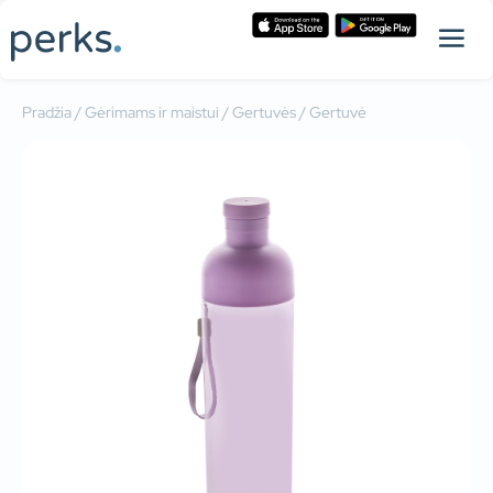
Pradžia
/
Gėrimams ir maistui
/
Gertuvės
/ Gertuvė