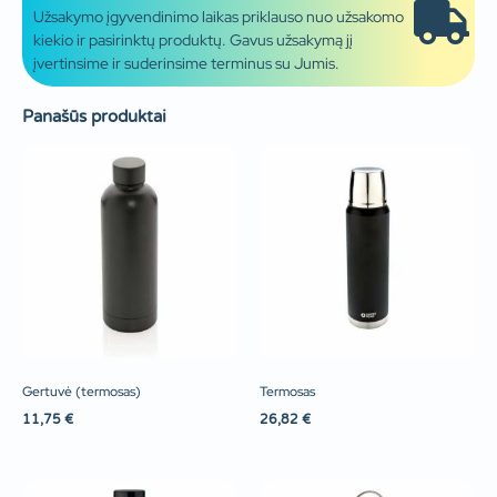
Užsakymo įgyvendinimo laikas priklauso nuo užsakomo
kiekio ir pasirinktų produktų. Gavus užsakymą jį
įvertinsime ir suderinsime terminus su Jumis.
Panašūs produktai
Gertuvė (termosas)
Termosas
11,75
€
26,82
€