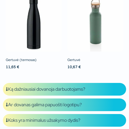
Gertuvė (termosas)
Gertuvė
11,65
€
10,67
€
Ką dažniausiai dovanoja darbuotojams?
Ar dovanas galima papuošti logotipu?
Koks yra minimalus užsakymo dydis?