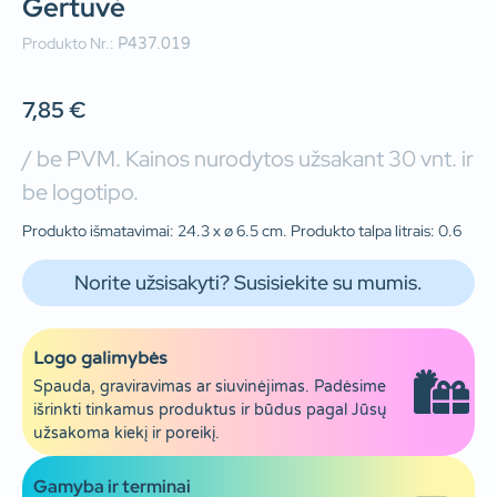
Gertuvė
Produkto Nr.:
P437.019
7,85
€
/ be PVM. Kainos nurodytos užsakant 30 vnt. ir
be logotipo.
Produkto išmatavimai: 24.3 x ø 6.5 cm. Produkto talpa litrais: 0.6
Norite užsisakyti? Susisiekite su mumis.
Logo galimybės
Spauda, graviravimas ar siuvinėjimas. Padėsime
išrinkti tinkamus produktus ir būdus pagal Jūsų
užsakoma kiekį ir poreikį.
Gamyba ir terminai