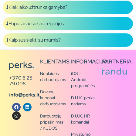
Kiek laiko užtrunka gamyba?
Populiariausios kategorijos
Kaip susisiekti su mumis?
KLIENTAMS
INFORMACIJA
PARTNERIAI
Nuolaidos
iOS ir
+370 6 25
darbuotojams
Android
79 008
programėlės
Dovanų
info@perks.lt
kuponai
D.U.K. perks
darbuotojams
nariams
Darbuotojų
D.U.K. HR
pripažinimas
komandai
/ KUDOS
Privatumo