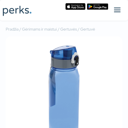
Pradžia
/
Gėrimams ir maistui
/
Gertuvės
/ Gertuvė