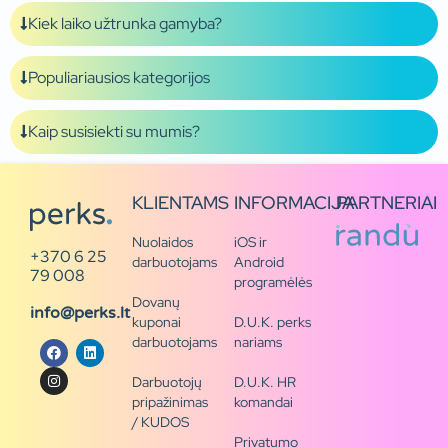
Kiek laiko užtrunka gamyba?
Populiariausios kategorijos
Kaip susisiekti su mumis?
KLIENTAMS
INFORMACIJA
PARTNERIAI
Nuolaidos
iOS ir
+370 6 25
darbuotojams
Android
79 008
programėlės
Dovanų
info@perks.lt
kuponai
D.U.K. perks
darbuotojams
nariams
Darbuotojų
D.U.K. HR
pripažinimas
komandai
/ KUDOS
Privatumo