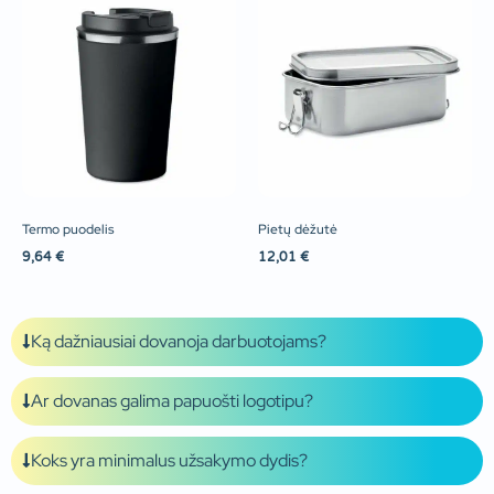
Termo puodelis
Pietų dėžutė
9,64
€
12,01
€
Ką dažniausiai dovanoja darbuotojams?
Ar dovanas galima papuošti logotipu?
Koks yra minimalus užsakymo dydis?