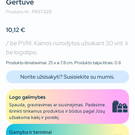
Gertuvė
Produkto Nr.:
P437.025
10,12
€
/ be PVM. Kainos nurodytos užsakant 30 vnt. ir
be logotipo.
Produkto išmatavimai: 25 x ø 7.8 cm. Produkto talpa litrais: 0.8
Norite užsisakyti? Susisiekite su mumis.
Logo galimybės
Spauda, graviravimas ar siuvinėjimas. Padėsime
išrinkti tinkamus produktus ir būdus pagal Jūsų
užsakoma kiekį ir poreikį.
Gamyba ir terminai