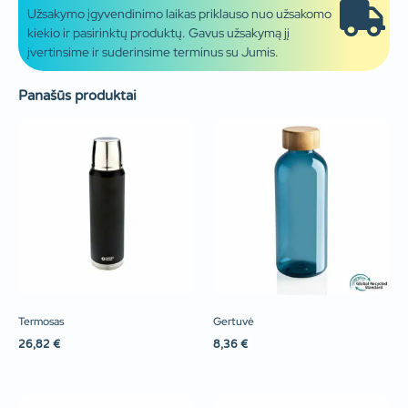
Užsakymo įgyvendinimo laikas priklauso nuo užsakomo
kiekio ir pasirinktų produktų. Gavus užsakymą jį
įvertinsime ir suderinsime terminus su Jumis.
Panašūs produktai
Termosas
Gertuvė
26,82
€
8,36
€