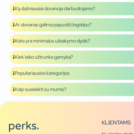
Ką dažniausiai dovanoja darbuotojams?
Ar dovanas galima papuošti logotipu?
Koks yra minimalus užsakymo dydis?
Kiek laiko užtrunka gamyba?
Populiariausios kategorijos
Kaip susisiekti su mumis?
KLIENTAMS