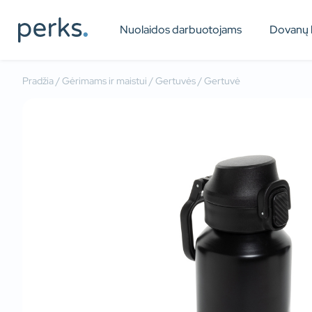
Nuolaidos darbuotojams
Dovanų 
Pradžia
/
Gėrimams ir maistui
/
Gertuvės
/ Gertuvė