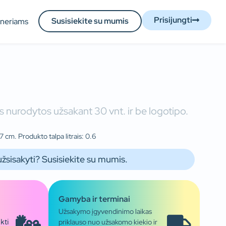
Prisijungti
Susisiekite su mumis
tneriams
 nurodytos užsakant 30 vnt. ir be logotipo.
 cm. Produkto talpa litrais: 0.6
užsisakyti? Susisiekite su mumis.
Gamyba ir terminai
Užsakymo įgyvendinimo laikas
priklauso nuo užsakomo kiekio ir
kti