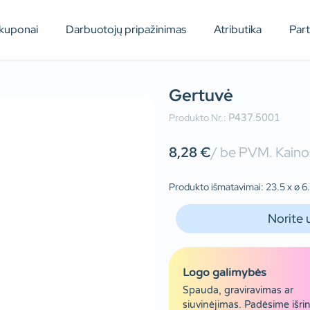
kuponai
Darbuotojų pripažinimas
Atributika
Par
Gertuvė
Produkto Nr.:
P437.5001
8,28
€
/ be PVM. Kainos
Produkto išmatavimai: 23.5 x ø 6.7
Norite 
Logo galimybės
Spauda, graviravimas ar
siuvinėjimas. Padėsime išrin