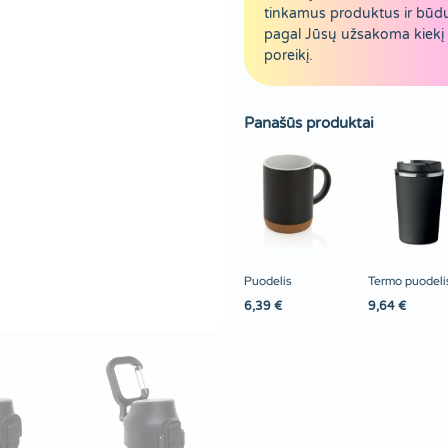
tinkamus produktus ir būd
pagal Jūsų užsakoma kiekį 
poreikį.
Panašūs produktai
Puodelis
Termo puodeli
6,39
€
9,64
€