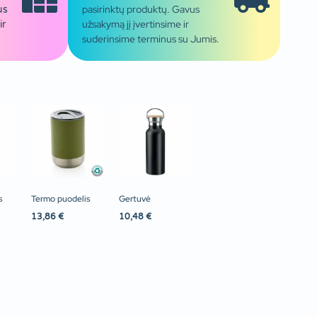
pasirinktų produktų. Gavus
us
užsakymą jį įvertinsime ir
ir
suderinsime terminus su Jumis.
s
Termo puodelis
Gertuvė
13,86
€
10,48
€