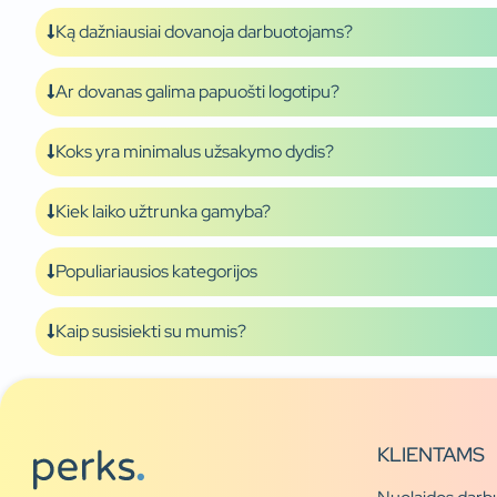
Ką dažniausiai dovanoja darbuotojams?
Ar dovanas galima papuošti logotipu?
Koks yra minimalus užsakymo dydis?
Kiek laiko užtrunka gamyba?
Populiariausios kategorijos
Kaip susisiekti su mumis?
KLIENTAMS