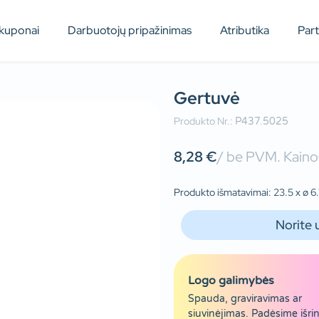
kuponai
Darbuotojų pripažinimas
Atributika
Par
Gertuvė
Produkto Nr.:
P437.5025
8,28
€
/ be PVM. Kainos
Produkto išmatavimai: 23.5 x ø 6.7
Norite 
Logo galimybės
Spauda, graviravimas ar
siuvinėjimas. Padėsime išrin