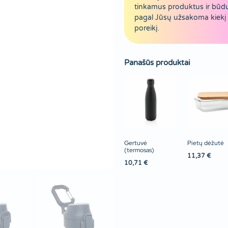
tinkamus produktus ir būd
pagal Jūsų užsakoma kiekį 
poreikį.
Panašūs produktai
Gertuvė
Pietų dėžutė
(termosas)
11,37
€
10,71
€