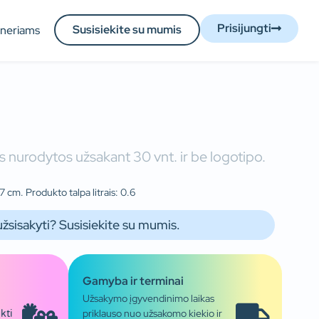
Prisijungti
Susisiekite su mumis
tneriams
 nurodytos užsakant 30 vnt. ir be logotipo.
 cm. Produkto talpa litrais: 0.6
užsisakyti? Susisiekite su mumis.
Gamyba ir terminai
Užsakymo įgyvendinimo laikas
priklauso nuo užsakomo kiekio ir
kti