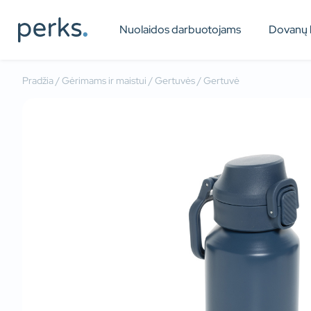
Nuolaidos darbuotojams
Dovanų 
Pradžia
/
Gėrimams ir maistui
/
Gertuvės
/ Gertuvė