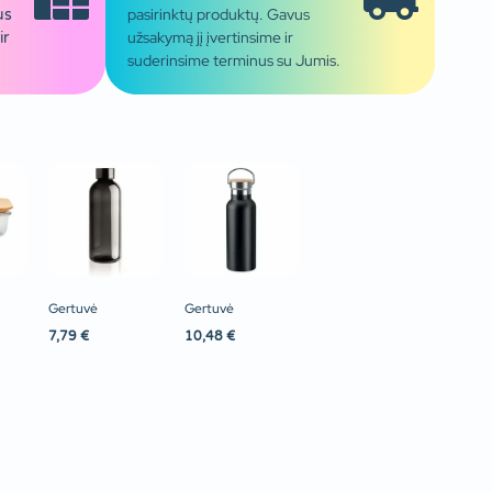
pasirinktų produktų. Gavus
us
užsakymą jį įvertinsime ir
ir
suderinsime terminus su Jumis.
Gertuvė
Gertuvė
7,79
€
10,48
€