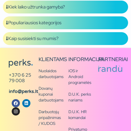
Kiek laiko užtrunka gamyba?
Populiariausios kategorijos
Kaip susisiekti su mumis?
KLIENTAMS
INFORMACIJA
PARTNERIAI
Nuolaidos
iOS ir
+370 6 25
darbuotojams
Android
79 008
programėlės
Dovanų
info@perks.lt
kuponai
D.U.K. perks
darbuotojams
nariams
Darbuotojų
D.U.K. HR
pripažinimas
komandai
/ KUDOS
Privatumo