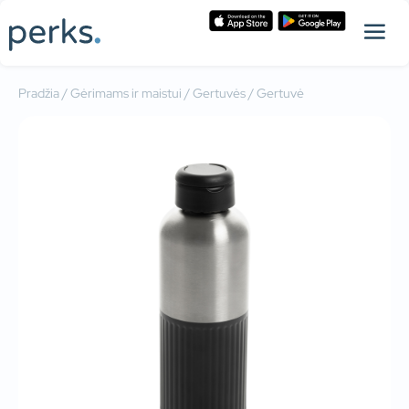
Pradžia
/
Gėrimams ir maistui
/
Gertuvės
/ Gertuvė