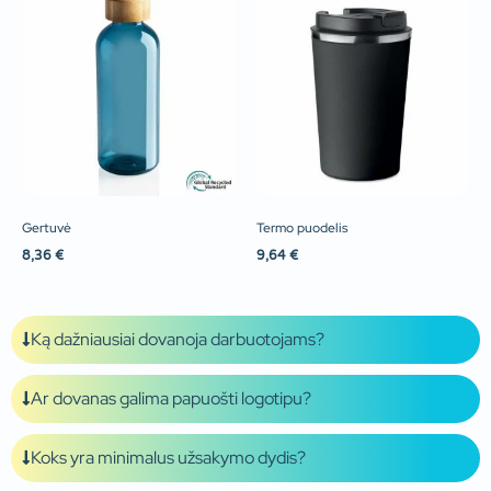
Gertuvė
Termo puodelis
8,36
€
9,64
€
Ką dažniausiai dovanoja darbuotojams?
Ar dovanas galima papuošti logotipu?
Koks yra minimalus užsakymo dydis?