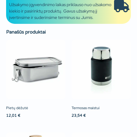
Užsakymo įgyvendinimo laikas priklauso nuo užsakomo
kiekio ir pasirinktų produktų. Gavus užsakymą jį
įvertinsime ir suderinsime terminus su Jumis.
Panašūs produktai
Pietų dėžutė
Termosas maistui
12,01
€
23,54
€