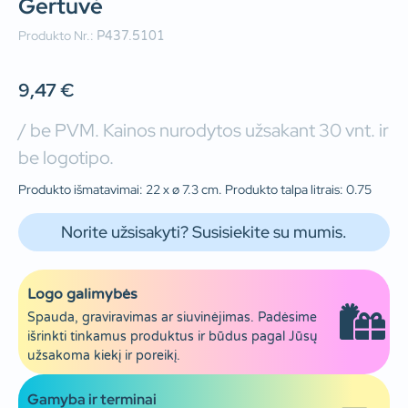
Gertuvė
Produkto Nr.:
P437.5101
9,47
€
/ be PVM. Kainos nurodytos užsakant 30 vnt. ir
be logotipo.
Produkto išmatavimai: 22 x ø 7.3 cm. Produkto talpa litrais: 0.75
Norite užsisakyti? Susisiekite su mumis.
Logo galimybės
Spauda, graviravimas ar siuvinėjimas. Padėsime
išrinkti tinkamus produktus ir būdus pagal Jūsų
užsakoma kiekį ir poreikį.
Gamyba ir terminai