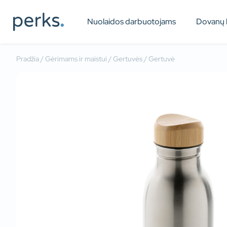
Nuolaidos darbuotojams
Dovanų 
Pradžia
/
Gėrimams ir maistui
/
Gertuvės
/ Gertuvė