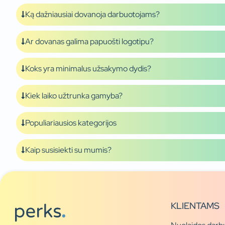
Ką dažniausiai dovanoja darbuotojams?
Ar dovanas galima papuošti logotipu?
Koks yra minimalus užsakymo dydis?
Kiek laiko užtrunka gamyba?
Populiariausios kategorijos
Kaip susisiekti su mumis?
KLIENTAMS