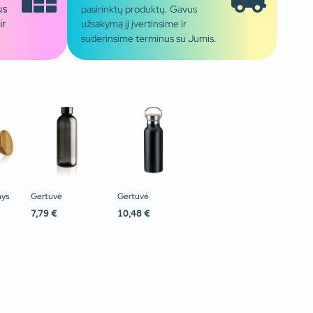
pasirinktų produktų. Gavus
us
užsakymą jį įvertinsime ir
ir
suderinsime terminus su Jumis.
nys
Gertuvė
Gertuvė
7,79
€
10,48
€