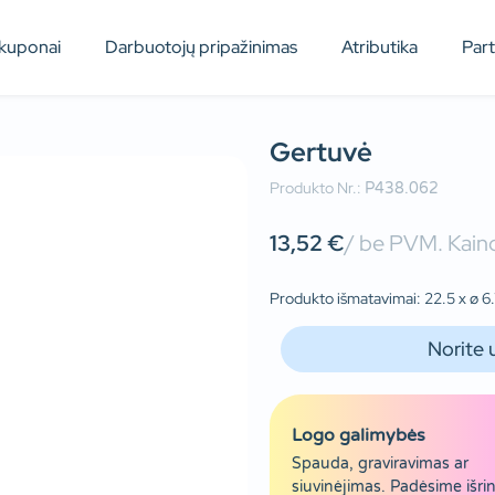
kuponai
Darbuotojų pripažinimas
Atributika
Par
Gertuvė
Produkto Nr.:
P438.062
13,52
€
/ be PVM. Kaino
Produkto išmatavimai: 22.5 x ø 6.7
Norite 
Logo galimybės
Spauda, graviravimas ar
siuvinėjimas. Padėsime išrin