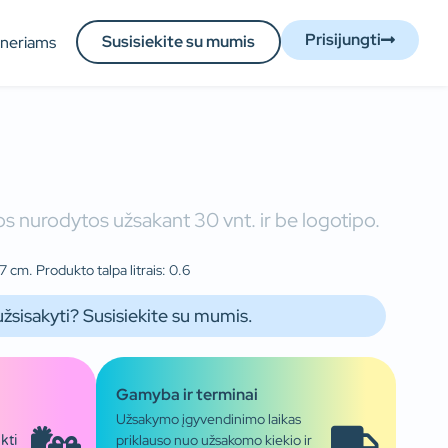
Prisijungti
Susisiekite su mumis
tneriams
s nurodytos užsakant 30 vnt. ir be logotipo.
 cm. Produkto talpa litrais: 0.6
užsisakyti? Susisiekite su mumis.
Gamyba ir terminai
Užsakymo įgyvendinimo laikas
priklauso nuo užsakomo kiekio ir
kti