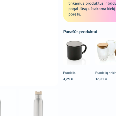
tinkamus produktus ir būd
pagal Jūsų užsakoma kiekį 
poreikį.
Panašūs produktai
Puodelis
Puodelių rinki
4,25
€
18,23
€