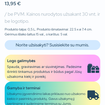
13,95
€
/ be PVM. Kainos nurodytos užsakant 30 vnt. ir
be logotipo.
Produkto talpa: 0,5 L. Produkto išmatavimai: 22.5 x ø 7.4 cm.
Gėrimus išlaiko šaltus 15 val., o karštus: 5 val.
Norite užsisakyti? Susisiekite su mumis.
Logo galimybės
Spauda, graviravimas ar siuvinėjimas. Padėsime
išrinkti tinkamus produktus ir būdus pagal Jūsų
užsakoma kiekį ir poreikį.
Gamyba ir terminai
Užsakymo įgyvendinimo laikas priklauso nuo užsakomo
kiekio ir pasirinktų produktų. Gavus užsakymą jį
įvertinsime ir suderinsime terminus su Jumis.