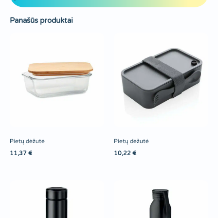
Panašūs produktai
Pietų dėžutė
Pietų dėžutė
11,37
€
10,22
€