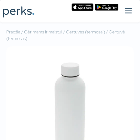
Pradžia
/
Gėrimams ir maistui
/
Gertuvės (termosai)
/ Gertuvė
(termosas)