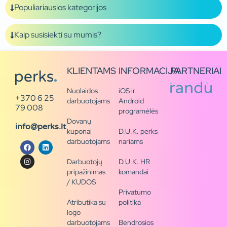
Populiariausios kategorijos
Kaip susisiekti su mumis?
KLIENTAMS
INFORMACIJA
PARTNERIAI
Nuolaidos
iOS ir
+370 6 25
darbuotojams
Android
79 008
programėlės
Dovanų
info@perks.lt
kuponai
D.U.K. perks
darbuotojams
nariams
Darbuotojų
D.U.K. HR
pripažinimas
komandai
/ KUDOS
Privatumo
Atributika su
politika
logo
darbuotojams
Bendrosios