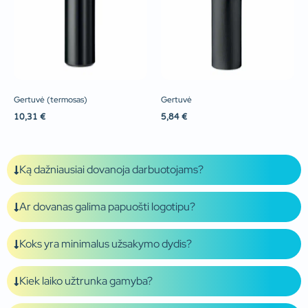
Gertuvė (termosas)
Gertuvė
10,31
€
5,84
€
Ką dažniausiai dovanoja darbuotojams?
Ar dovanas galima papuošti logotipu?
Koks yra minimalus užsakymo dydis?
Kiek laiko užtrunka gamyba?