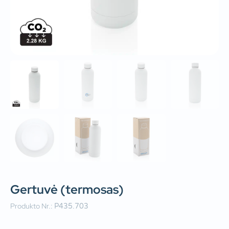
Gertuvė (termosas)
Produkto Nr.:
P435.703