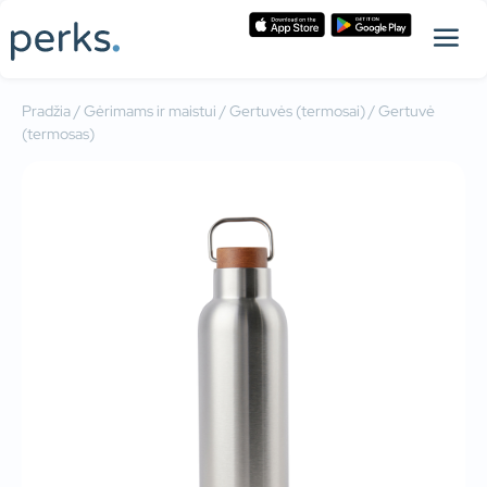
Pradžia
/
Gėrimams ir maistui
/
Gertuvės (termosai)
/ Gertuvė
(termosas)