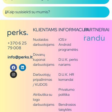
Kaip susisiekti su mumis?
KLIENTAMS
INFORMACIJA
PARTNERIAI
Nuolaidos
iOS ir
+370 6 25
darbuotojams
Android
79 008
programėlės
Dovanų
info@perks.lt
kuponai
D.U.K. perks
darbuotojams
nariams
Darbuotojų
D.U.K. HR
pripažinimas
komandai
/ KUDOS
Privatumo
Atributika su
politika
logo
darbuotojams
Bendrosios
taisyklės