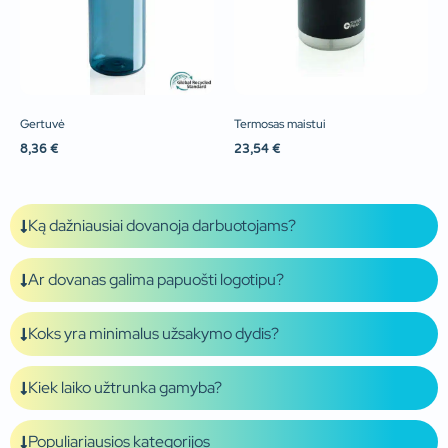
Gertuvė
Termosas maistui
8,36
€
23,54
€
Ką dažniausiai dovanoja darbuotojams?
Ar dovanas galima papuošti logotipu?
Koks yra minimalus užsakymo dydis?
Kiek laiko užtrunka gamyba?
Populiariausios kategorijos