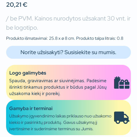
20,21
€
/ be PVM. Kainos nurodytos užsakant 30 vnt. ir
be logotipo.
Produkto išmatavimai: 25.8 x ø 8 cm. Produkto talpa litrais: 0.8
Norite užsisakyti? Susisiekite su mumis.
Logo galimybės
Spauda, graviravimas ar siuvinėjimas. Padėsime
išrinkti tinkamus produktus ir būdus pagal Jūsų
užsakoma kiekį ir poreikį.
Gamyba ir terminai
Užsakymo įgyvendinimo laikas priklauso nuo užsakomo
kiekio ir pasirinktų produktų. Gavus užsakymą jį
įvertinsime ir suderinsime terminus su Jumis.