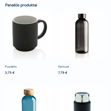
Panašūs produktai
Puodelis
Gertuvė
3,75
€
7,79
€