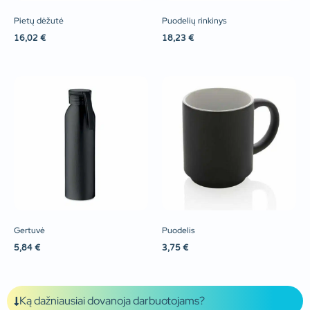
Pietų dėžutė
Puodelių rinkinys
16,02
€
18,23
€
Gertuvė
Puodelis
5,84
€
3,75
€
Ką dažniausiai dovanoja darbuotojams?