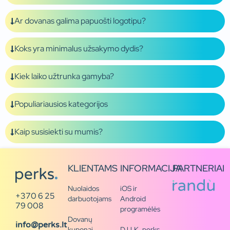
Ar dovanas galima papuošti logotipu?
Koks yra minimalus užsakymo dydis?
Kiek laiko užtrunka gamyba?
Populiariausios kategorijos
Kaip susisiekti su mumis?
KLIENTAMS
INFORMACIJA
PARTNERIAI
Nuolaidos
iOS ir
+370 6 25
darbuotojams
Android
79 008
programėlės
Dovanų
info@perks.lt
kuponai
D.U.K. perks