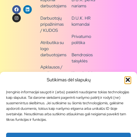
darbuotojams
nariams
Darbuotojų
D.U.K. HR
pripažinimas
komandai
/ KUDOS
Privatumo
Atributika su
politika
logo
darbuotojams
Bendrosios
taisyklės
Apklausos /
naujienų
Kontaktai /
siena
rekvizitai
Sutikimas dėl slapukų
Tapkite
Įrenginio informacijai saugoti ir (arba) pasiekti naudojame tokias technologijas
partneriu
kaip slapukai. Tai darome siekdami pagerinti naršymo patirtį ir rodyti (ne)
suasmenintus skelbimus. Jei sutiksime su šiomis technologijomis, galėsime
apdoroti duomenis, tokius kaip naršymo elgsena arba unikalūs ID šioje
Visas
svetainėje. Nesutikimas arba sutikimo atšaukimas gali neigiamai paveikti tam
produktų
tikras funkcijas ir funkcijas.
asortimentas
Produktų