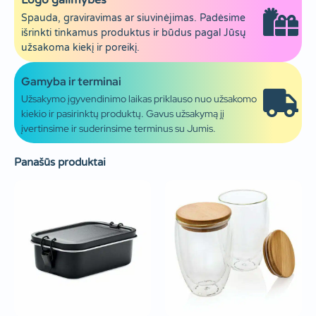
Logo galimybės
Spauda, graviravimas ar siuvinėjimas. Padėsime
išrinkti tinkamus produktus ir būdus pagal Jūsų
užsakoma kiekį ir poreikį.
Gamyba ir terminai
Užsakymo įgyvendinimo laikas priklauso nuo užsakomo
kiekio ir pasirinktų produktų. Gavus užsakymą jį
įvertinsime ir suderinsime terminus su Jumis.
Panašūs produktai