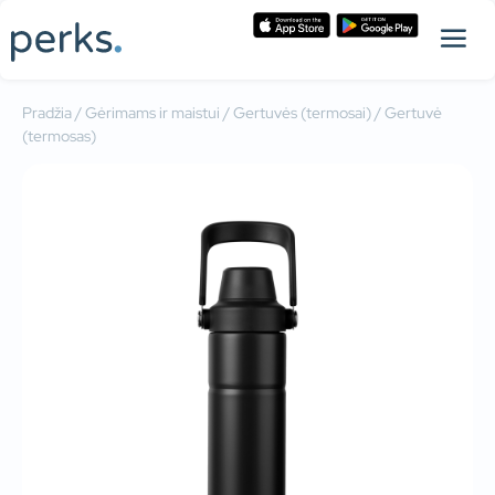
Pradžia
/
Gėrimams ir maistui
/
Gertuvės (termosai)
/ Gertuvė
(termosas)