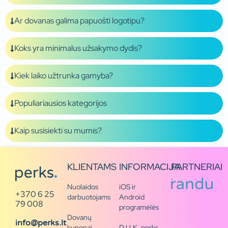
Ar dovanas galima papuošti logotipu?
Koks yra minimalus užsakymo dydis?
Kiek laiko užtrunka gamyba?
Populiariausios kategorijos
Kaip susisiekti su mumis?
KLIENTAMS
INFORMACIJA
PARTNERIAI
Nuolaidos
iOS ir
+370 6 25
darbuotojams
Android
79 008
programėlės
Dovanų
info@perks.lt
kuponai
D.U.K. perks