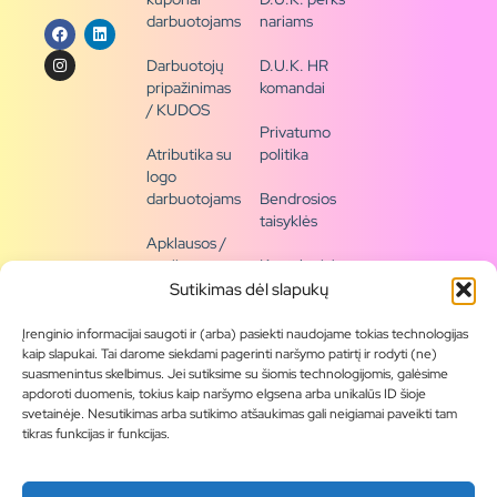
darbuotojams
nariams
Darbuotojų
D.U.K. HR
pripažinimas
komandai
/ KUDOS
Privatumo
Atributika su
politika
logo
darbuotojams
Bendrosios
taisyklės
Apklausos /
naujienų
Kontaktai /
siena
rekvizitai
Sutikimas dėl slapukų
Tapkite
Įrenginio informacijai saugoti ir (arba) pasiekti naudojame tokias technologijas
partneriu
kaip slapukai. Tai darome siekdami pagerinti naršymo patirtį ir rodyti (ne)
suasmenintus skelbimus. Jei sutiksime su šiomis technologijomis, galėsime
apdoroti duomenis, tokius kaip naršymo elgsena arba unikalūs ID šioje
Visas
svetainėje. Nesutikimas arba sutikimo atšaukimas gali neigiamai paveikti tam
produktų
tikras funkcijas ir funkcijas.
asortimentas
Produktų