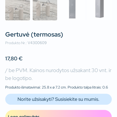
Gertuvė (termosas)
Produkto Nr.:
V4300609
17,80
€
/ be PVM. Kainos nurodytos užsakant 30 vnt. ir
be logotipo.
Produkto išmatavimai: 25.8 x ø 7.2 cm. Produkto talpa litrais: 0.6
Norite užsisakyti? Susisiekite su mumis.