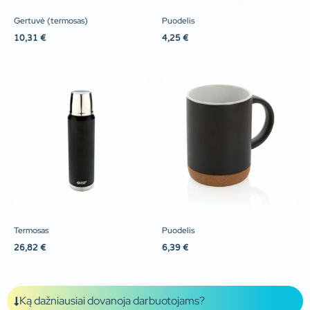
Gertuvė (termosas)
Puodelis
10,31
€
4,25
€
Termosas
Puodelis
26,82
€
6,39
€
Ką dažniausiai dovanoja darbuotojams?