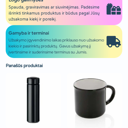
Logo galimybės
Spauda, graviravimas ar siuvinėjimas. Padėsime
išrinkti tinkamus produktus ir būdus pagal Jūsų
užsakoma kiekį ir poreikį.
Gamyba ir terminai
Užsakymo įgyvendinimo laikas priklauso nuo užsakomo
kiekio ir pasirinktų produktų. Gavus užsakymą jį
įvertinsime ir suderinsime terminus su Jumis.
Panašūs produktai