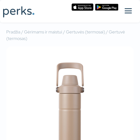
Pradžia
/
Gėrimams ir maistui
/
Gertuvės (termosai)
/ Gertuvė
(termosas)