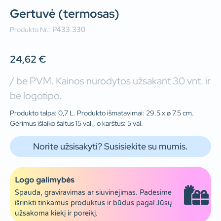
Gertuvė (termosas)
Produkto Nr.:
P433.330
24,62
€
/ be PVM. Kainos nurodytos užsakant 30 vnt. ir
be logotipo.
Produkto talpa: 0,7 L. Produkto išmatavimai: 29.5 x ø 7.5 cm.
Gėrimus išlaiko šaltus 15 val., o karštus: 5 val.
Norite užsisakyti? Susisiekite su mumis.
Logo galimybės
Spauda, graviravimas ar siuvinėjimas. Padėsime
išrinkti tinkamus produktus ir būdus pagal Jūsų
užsakoma kiekį ir poreikį.