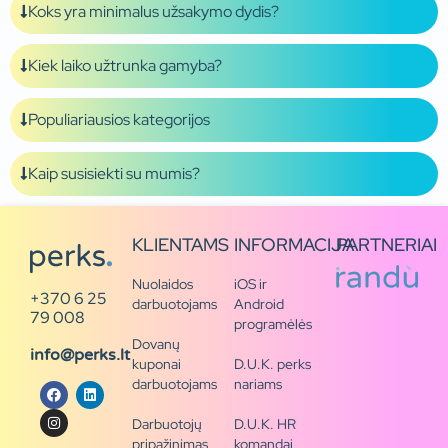
Koks yra minimalus užsakymo dydis?
Kiek laiko užtrunka gamyba?
Populiariausios kategorijos
Kaip susisiekti su mumis?
KLIENTAMS
INFORMACIJA
PARTNERIAI
Nuolaidos
iOS ir
+370 6 25
darbuotojams
Android
79 008
programėlės
Dovanų
info@perks.lt
kuponai
D.U.K. perks
darbuotojams
nariams
Darbuotojų
D.U.K. HR
pripažinimas
komandai