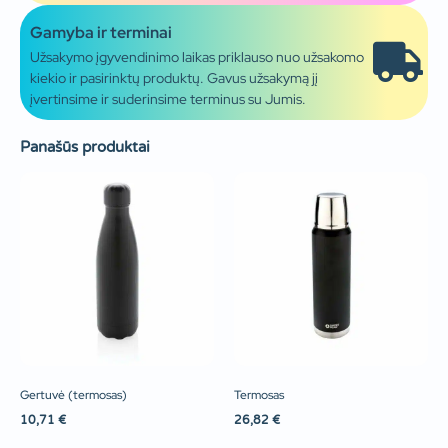
Gamyba ir terminai
Užsakymo įgyvendinimo laikas priklauso nuo užsakomo
kiekio ir pasirinktų produktų. Gavus užsakymą jį
įvertinsime ir suderinsime terminus su Jumis.
Panašūs produktai
Gertuvė (termosas)
Termosas
10,71
€
26,82
€