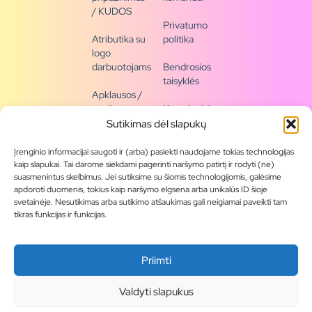
/ KUDOS
Privatumo
Atributika su
politika
logo
darbuotojams
Bendrosios
taisyklės
Apklausos /
naujienų
Kontaktai /
siena
rekvizitai
Sutikimas dėl slapukų
Tapkite
Įrenginio informacijai saugoti ir (arba) pasiekti naudojame tokias technologijas
partneriu
kaip slapukai. Tai darome siekdami pagerinti naršymo patirtį ir rodyti (ne)
suasmenintus skelbimus. Jei sutiksime su šiomis technologijomis, galėsime
apdoroti duomenis, tokius kaip naršymo elgsena arba unikalūs ID šioje
Visas
svetainėje. Nesutikimas arba sutikimo atšaukimas gali neigiamai paveikti tam
produktų
tikras funkcijas ir funkcijas.
asortimentas
Produktų
Priimti
katalogai
Blogas
Valdyti slapukus