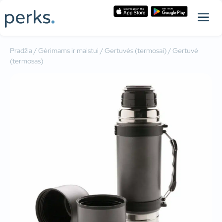
Pradžia
/
Gėrimams ir maistui
/
Gertuvės (termosai)
/ Gertuvė
(termosas)