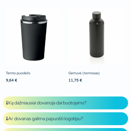
Termo puodelis
Gertuvė (termosas)
9,64
€
11,75
€
Ką dažniausiai dovanoja darbuotojams?
Ar dovanas galima papuošti logotipu?