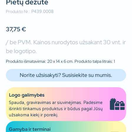
Pietų dėžutė
Produkto Nr.:
P439.0008
37,75
€
/ be PVM. Kainos nurodytos užsakant 30 vnt. ir
be logotipo.
Produkto išmatavimai: 20 x 14 x 6 cm. Produkto talpa litrais: 1
Norite užsisakyti? Susisiekite su mumis.
Logo galimybės
Spauda, graviravimas ar siuvinėjimas. Padėsime
išrinkti tinkamus produktus ir būdus pagal Jūsų
užsakoma kiekį ir poreikį.
Gamyba ir terminai