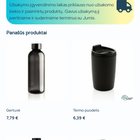
Užsakymo įgyvendinimo laikas priklauso nuo užsakomo
kiekio ir pasirinktų produktų. Gavus užsakymą jį
įvertinsime ir suderinsime terminus su Jumis.
Panašūs produktai
Gertuvė
Termo puodelis
7,79
€
6,39
€