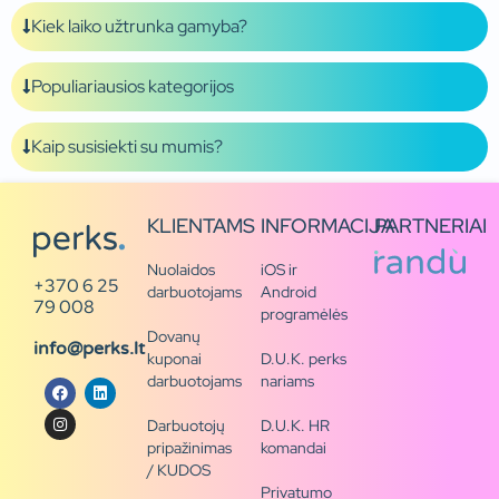
Kiek laiko užtrunka gamyba?
Populiariausios kategorijos
Kaip susisiekti su mumis?
KLIENTAMS
INFORMACIJA
PARTNERIAI
Nuolaidos
iOS ir
+370 6 25
darbuotojams
Android
79 008
programėlės
Dovanų
info@perks.lt
kuponai
D.U.K. perks
darbuotojams
nariams
Darbuotojų
D.U.K. HR
pripažinimas
komandai
/ KUDOS
Privatumo