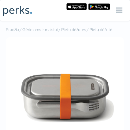
Pradžia
/
Gėrimams ir maistui
/
Pietų dėžutės
/ Pietų dėžutė