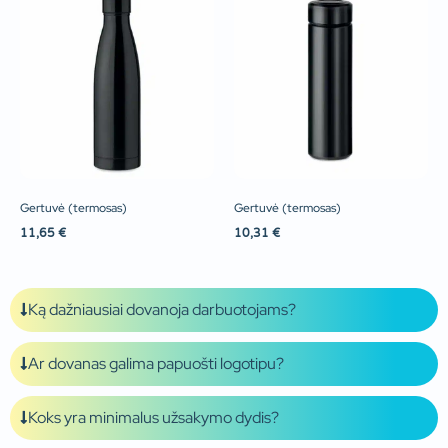
Gertuvė (termosas)
Gertuvė (termosas)
11,65
€
10,31
€
Ką dažniausiai dovanoja darbuotojams?
Ar dovanas galima papuošti logotipu?
Koks yra minimalus užsakymo dydis?