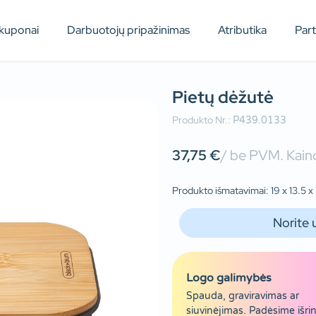
kuponai
Darbuotojų pripažinimas
Atributika
Par
Pietų dėžutė
Produkto Nr.:
P439.0133
37,75
€
/ be PVM. Kaino
Produkto išmatavimai: 19 x 13.5 x 7
Norite 
Logo galimybės
Spauda, graviravimas ar
siuvinėjimas. Padėsime išrin