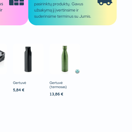
pasirinktų produktų. Gavus
us
užsakymą jį įvertinsime ir
ir
suderinsime terminus su Jumis.
Gertuvė
Gertuvė
(termosas)
5,84
€
13,86
€