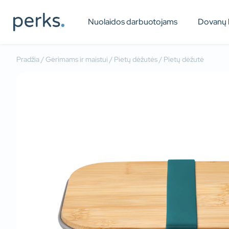
Nuolaidos darbuotojams
Dovanų 
Pradžia
/
Gėrimams ir maistui
/
Pietų dėžutės
/ Pietų dėžutė