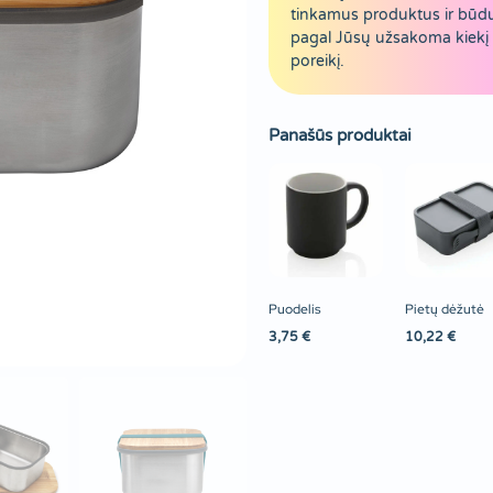
tinkamus produktus ir būd
pagal Jūsų užsakoma kiekį 
poreikį.
Panašūs produktai
Puodelis
Pietų dėžutė
3,75
€
10,22
€