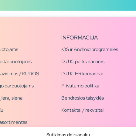
INFORMACIJA
uotojams
iOS ir Android programėlės
i darbuotojams
D.U.K. perks nariams
pažinimas / KUDOS
D.U.K. HR komandai
ogo darbuotojams
Privatumo politika
jienų siena
Bendrosios taisyklės
iu
Kontaktai / rekvizitai
 asortimentas
ogai
Sutikimas dėl slapukų