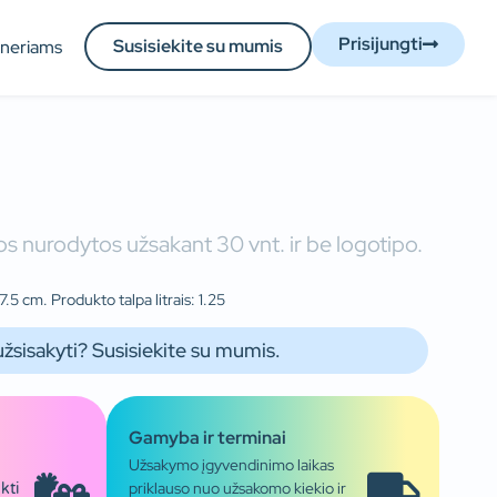
Prisijungti
Susisiekite su mumis
tneriams
s nurodytos užsakant 30 vnt. ir be logotipo.
.5 cm. Produkto talpa litrais: 1.25
užsisakyti? Susisiekite su mumis.
Gamyba ir terminai
Užsakymo įgyvendinimo laikas
priklauso nuo užsakomo kiekio ir
kti