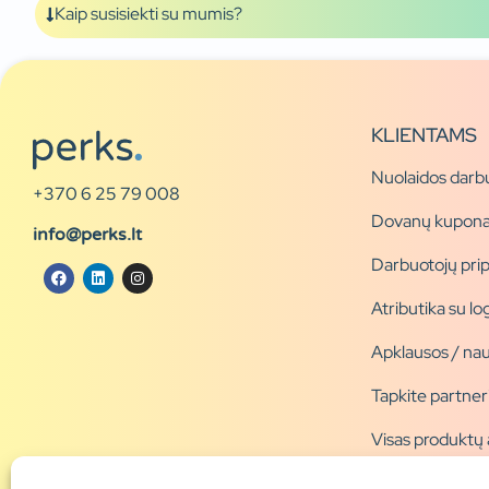
Kaip susisiekti su mumis?
KLIENTAMS
Nuolaidos darb
+370 6 25 79 008
Dovanų kupona
info@perks.lt
Darbuotojų pri
Atributika su l
Apklausos / nau
Tapkite partner
Visas produktų
Produktų katal