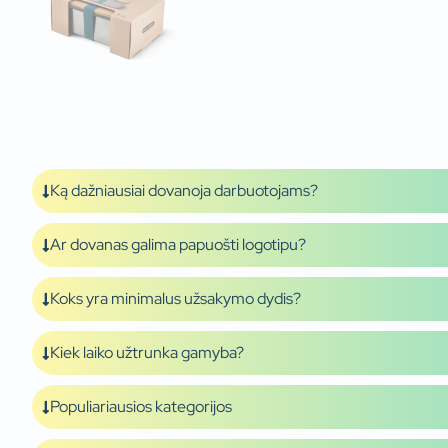
Ką dažniausiai dovanoja darbuotojams?
Ar dovanas galima papuošti logotipu?
Koks yra minimalus užsakymo dydis?
Kiek laiko užtrunka gamyba?
Populiariausios kategorijos