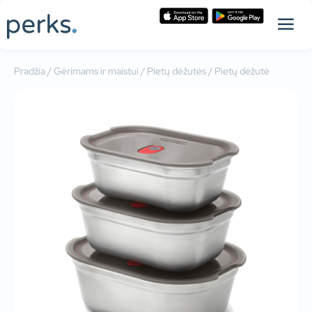
Pradžia
/
Gėrimams ir maistui
/
Pietų dėžutės
/ Pietų dėžutė