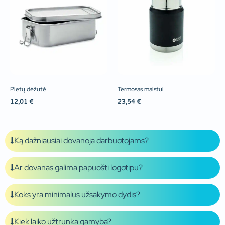
Pietų dėžutė
Termosas maistui
12,01
€
23,54
€
Ką dažniausiai dovanoja darbuotojams?
Ar dovanas galima papuošti logotipu?
Koks yra minimalus užsakymo dydis?
Kiek laiko užtrunka gamyba?