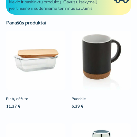
kiekio ir pasirinktų produktų. Gavus užsakymą jį
įvertinsime ir suderinsime terminus su Jumis.
Panašūs produktai
Pietų dėžutė
Puodelis
11,37
€
6,39
€