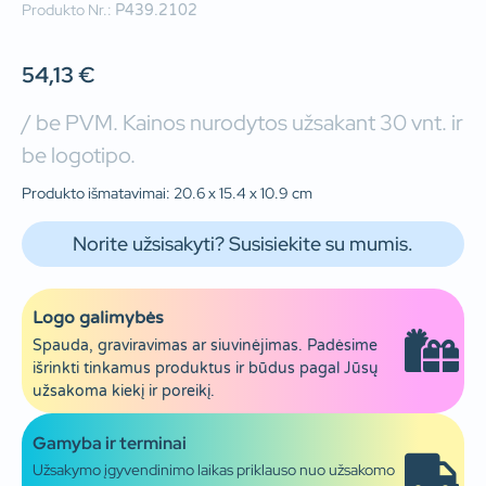
Produkto Nr.:
P439.2102
54,13
€
/ be PVM. Kainos nurodytos užsakant 30 vnt. ir
be logotipo.
Produkto išmatavimai: 20.6 x 15.4 x 10.9 cm
Norite užsisakyti? Susisiekite su mumis.
Logo galimybės
Spauda, graviravimas ar siuvinėjimas. Padėsime
išrinkti tinkamus produktus ir būdus pagal Jūsų
užsakoma kiekį ir poreikį.
Gamyba ir terminai
Užsakymo įgyvendinimo laikas priklauso nuo užsakomo