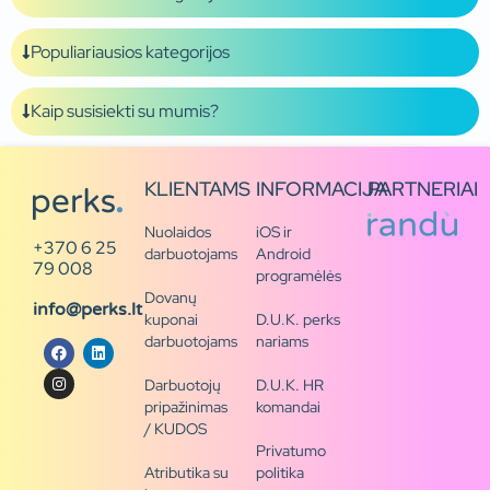
Populiariausios kategorijos
Kaip susisiekti su mumis?
KLIENTAMS
INFORMACIJA
PARTNERIAI
Nuolaidos
iOS ir
+370 6 25
darbuotojams
Android
79 008
programėlės
Dovanų
info@perks.lt
kuponai
D.U.K. perks
darbuotojams
nariams
Darbuotojų
D.U.K. HR
pripažinimas
komandai
/ KUDOS
Privatumo
Atributika su
politika