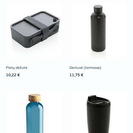
Pietų dėžutė
Gertuvė (termosas)
10,22
€
11,75
€