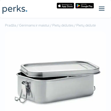
Pradžia
/
Gėrimams ir maistui
/
Pietų dėžutės
/ Pietų dėžutė