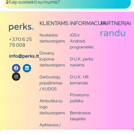
Kaip susisiekti su mumis?
KLIENTAMS
INFORMACIJA
PARTNERIAI
Nuolaidos
iOS ir
+370 6 25
darbuotojams
Android
79 008
programėlės
Dovanų
info@perks.lt
kuponai
D.U.K. perks
darbuotojams
nariams
Darbuotojų
D.U.K. HR
pripažinimas
komandai
/ KUDOS
Privatumo
Atributika su
politika
logo
darbuotojams
Bendrosios
taisyklės
Apklausos /
naujienų
Kontaktai /