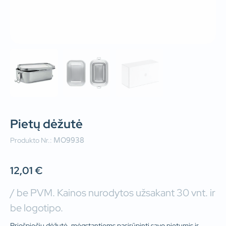
Pietų dėžutė
Produkto Nr.:
MO9938
12,01
€
/ be PVM. Kainos nurodytos užsakant 30 vnt. ir
be logotipo.
Priešpiečių dėžutė, mėgstantiems pasirūpinti savo pietumis ir