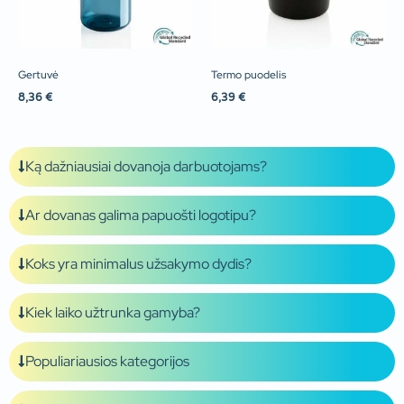
Gertuvė
Termo puodelis
8,36
€
6,39
€
Ką dažniausiai dovanoja darbuotojams?
Ar dovanas galima papuošti logotipu?
Koks yra minimalus užsakymo dydis?
Kiek laiko užtrunka gamyba?
Populiariausios kategorijos