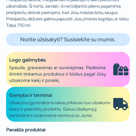
užkandžiais. Ši tvirta, sandari, iš nerūdijančio plieno pagaminta,
priešpiečių dėžutė pasirūpins, kad Jūsų maistas būtų saugus.
Priešpiečių dėžutes galima papuošti Jūsų įmonės logotipu ar šūkiu.
Talpa 750 ml.
Norite užsisakyti? Susisiekite su mumis.
Logo galimybės
Spauda, graviravimas ar siuvinėjimas. Padėsime
išrinkti tinkamus produktus ir būdus pagal Jūsų
užsakoma kiekį ir poreikį.
Gamyba ir terminai
Užsakymo įgyvendinimo laikas priklauso nuo užsakomo
kiekio ir pasirinktų produktų. Gavus užsakymą jį
įvertinsime ir suderinsime terminus su Jumis.
Panašūs produktai