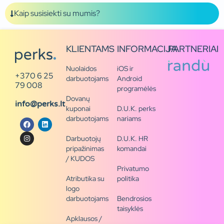
Kaip susisiekti su mumis?
KLIENTAMS
INFORMACIJA
PARTNERIAI
Nuolaidos
iOS ir
+370 6 25
darbuotojams
Android
79 008
programėlės
Dovanų
info@perks.lt
kuponai
D.U.K. perks
darbuotojams
nariams
Darbuotojų
D.U.K. HR
pripažinimas
komandai
/ KUDOS
Privatumo
Atributika su
politika
logo
darbuotojams
Bendrosios
taisyklės
Apklausos /