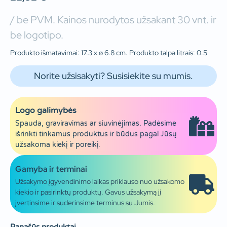
/ be PVM. Kainos nurodytos užsakant 30 vnt. ir
be logotipo.
Produkto išmatavimai: 17.3 x ø 6.8 cm. Produkto talpa litrais: 0.5
Norite užsisakyti? Susisiekite su mumis.
Logo galimybės
Spauda, graviravimas ar siuvinėjimas. Padėsime
išrinkti tinkamus produktus ir būdus pagal Jūsų
užsakoma kiekį ir poreikį.
Gamyba ir terminai
Užsakymo įgyvendinimo laikas priklauso nuo užsakomo
kiekio ir pasirinktų produktų. Gavus užsakymą jį
įvertinsime ir suderinsime terminus su Jumis.