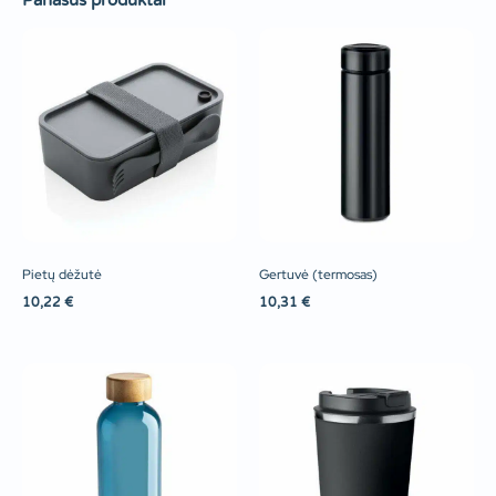
Panašūs produktai
Pietų dėžutė
Gertuvė (termosas)
10,22
€
10,31
€