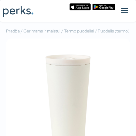
Pradžia
/
Gėrimams ir maistui
/
Termo puodeliai
/ Puodelis (termo)