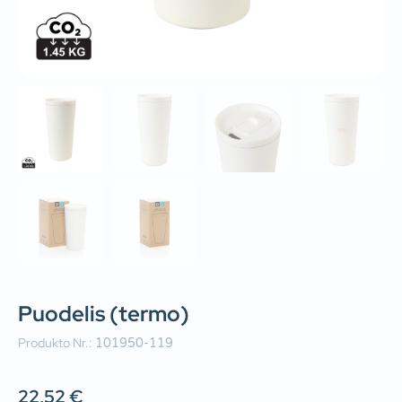
Puodelis (termo)
Produkto Nr.:
101950-119
22,52
€