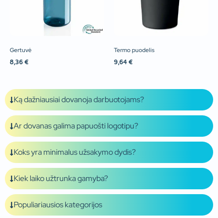
Gertuvė
Termo puodelis
8,36
€
9,64
€
Ką dažniausiai dovanoja darbuotojams?
Ar dovanas galima papuošti logotipu?
Koks yra minimalus užsakymo dydis?
Kiek laiko užtrunka gamyba?
Populiariausios kategorijos