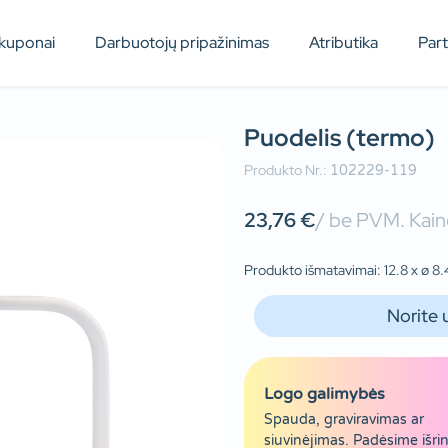
kuponai
Darbuotojų pripažinimas
Atributika
Par
Puodelis (termo)
Produkto Nr.:
102229-119
23,76
€
/ be PVM. Kaino
Produkto išmatavimai: 12.8 x ø 8.4
Norite 
Logo galimybės
Spauda, graviravimas ar
siuvinėjimas. Padėsime išrin