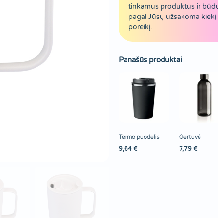
tinkamus produktus ir būd
pagal Jūsų užsakoma kiekį 
poreikį.
Panašūs produktai
Termo puodelis
Gertuvė
9,64
€
7,79
€