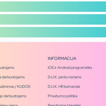
INFORMACIJA
uotojams
iOS ir Android programėlės
i darbuotojams
D.U.K. perks nariams
pažinimas / KUDOS
D.U.K. HR komandai
ogo darbuotojams
Privatumo politika
jienų siena
Bendrosios taisyklės