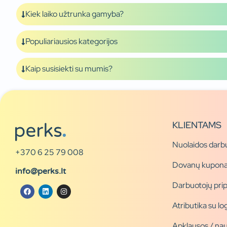
Kiek laiko užtrunka gamyba?
Populiariausios kategorijos
Kaip susisiekti su mumis?
KLIENTAMS
Nuolaidos darb
+370 6 25 79 008
Dovanų kupona
info@perks.lt
Darbuotojų pri
Atributika su l
Apklausos / nau