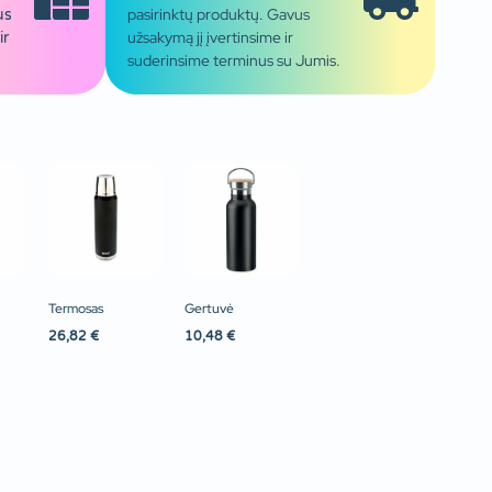
pasirinktų produktų. Gavus
us
užsakymą jį įvertinsime ir
ir
suderinsime terminus su Jumis.
Termosas
Gertuvė
26,82
€
10,48
€