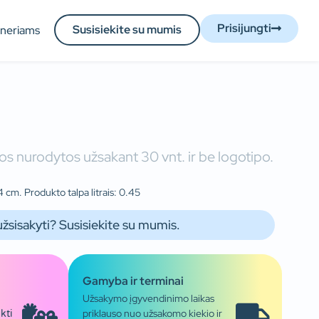
Prisijungti
Susisiekite su mumis
tneriams
s nurodytos užsakant 30 vnt. ir be logotipo.
 cm. Produkto talpa litrais: 0.45
užsisakyti? Susisiekite su mumis.
Gamyba ir terminai
Užsakymo įgyvendinimo laikas
priklauso nuo užsakomo kiekio ir
kti