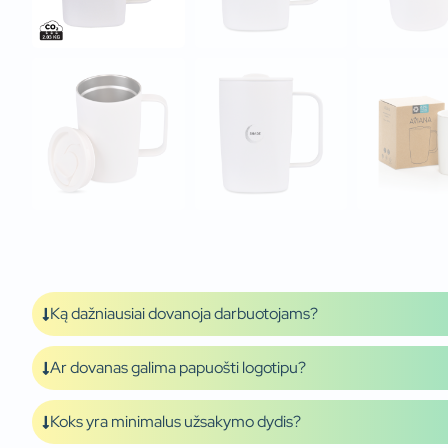
Ką dažniausiai dovanoja darbuotojams?
Ar dovanas galima papuošti logotipu?
Koks yra minimalus užsakymo dydis?