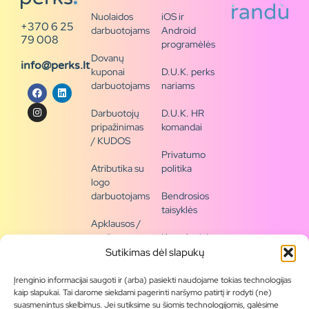
Nuolaidos
iOS ir
+370 6 25
darbuotojams
Android
79 008
programėlės
Dovanų
info@perks.lt
kuponai
D.U.K. perks
darbuotojams
nariams
Darbuotojų
D.U.K. HR
pripažinimas
komandai
/ KUDOS
Privatumo
Atributika su
politika
logo
darbuotojams
Bendrosios
taisyklės
Apklausos /
naujienų
Kontaktai /
siena
rekvizitai
Sutikimas dėl slapukų
Tapkite
Įrenginio informacijai saugoti ir (arba) pasiekti naudojame tokias technologijas
partneriu
kaip slapukai. Tai darome siekdami pagerinti naršymo patirtį ir rodyti (ne)
suasmenintus skelbimus. Jei sutiksime su šiomis technologijomis, galėsime