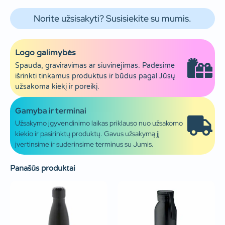
Norite užsisakyti? Susisiekite su mumis.
Logo galimybės
Spauda, graviravimas ar siuvinėjimas. Padėsime
išrinkti tinkamus produktus ir būdus pagal Jūsų
užsakoma kiekį ir poreikį.
Gamyba ir terminai
Užsakymo įgyvendinimo laikas priklauso nuo užsakomo
kiekio ir pasirinktų produktų. Gavus užsakymą jį
įvertinsime ir suderinsime terminus su Jumis.
Panašūs produktai