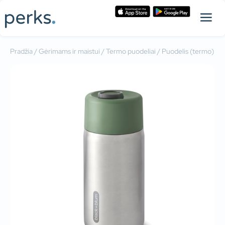
Pradžia
/
Gėrimams ir maistui
/
Termo puodeliai
/ Puodelis (termo)