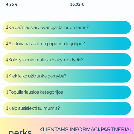
4,25
€
16,02
€
Ką dažniausiai dovanoja darbuotojams?
Ar dovanas galima papuošti logotipu?
Koks yra minimalus užsakymo dydis?
Kiek laiko užtrunka gamyba?
Populiariausios kategorijos
Kaip susisiekti su mumis?
KLIENTAMS
INFORMACIJA
PARTNERIAI