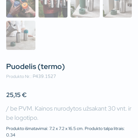
Puodelis (termo)
Produkto Nr.:
P439.1527
25,15
€
/ be PVM. Kainos nurodytos užsakant 30 vnt. ir
be logotipo.
Produkto išmatavimai: 7.2 x 7.2 x 16.5 cm. Produkto talpa litrais:
0.34