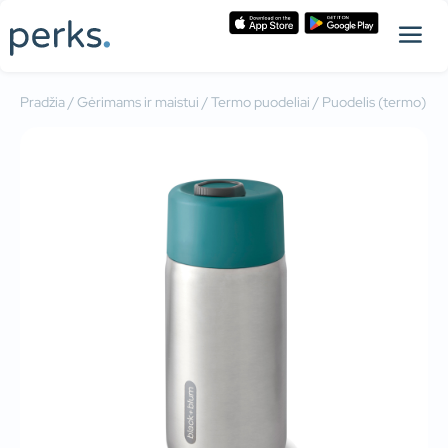
Pradžia
/
Gėrimams ir maistui
/
Termo puodeliai
/ Puodelis (termo)