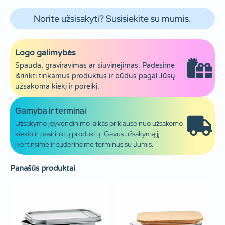
Norite užsisakyti? Susisiekite su mumis.
Logo galimybės
Spauda, graviravimas ar siuvinėjimas. Padėsime
išrinkti tinkamus produktus ir būdus pagal Jūsų
užsakoma kiekį ir poreikį.
Gamyba ir terminai
Užsakymo įgyvendinimo laikas priklauso nuo užsakomo
kiekio ir pasirinktų produktų. Gavus užsakymą jį
įvertinsime ir suderinsime terminus su Jumis.
Panašūs produktai