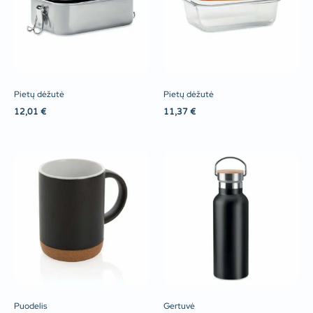
Pietų dėžutė
Pietų dėžutė
12,01
€
11,37
€
Puodelis
Gertuvė