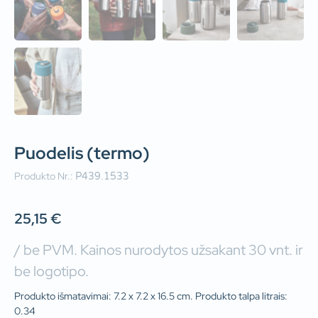
Puodelis (termo)
Produkto Nr.:
P439.1533
25,15
€
/ be PVM. Kainos nurodytos užsakant 30 vnt. ir
be logotipo.
Produkto išmatavimai: 7.2 x 7.2 x 16.5 cm. Produkto talpa litrais:
0.34