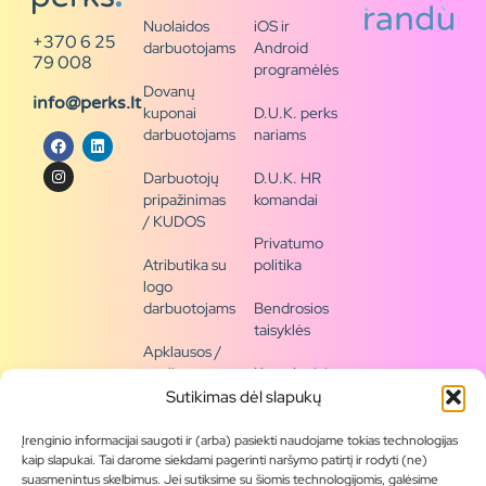
Nuolaidos
iOS ir
+370 6 25
darbuotojams
Android
79 008
programėlės
Dovanų
info@perks.lt
kuponai
D.U.K. perks
darbuotojams
nariams
Darbuotojų
D.U.K. HR
pripažinimas
komandai
/ KUDOS
Privatumo
Atributika su
politika
logo
darbuotojams
Bendrosios
taisyklės
Apklausos /
naujienų
Kontaktai /
siena
rekvizitai
Sutikimas dėl slapukų
Tapkite
Įrenginio informacijai saugoti ir (arba) pasiekti naudojame tokias technologijas
partneriu
kaip slapukai. Tai darome siekdami pagerinti naršymo patirtį ir rodyti (ne)
suasmenintus skelbimus. Jei sutiksime su šiomis technologijomis, galėsime