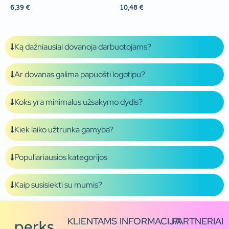
6,39
€
10,48
€
Ką dažniausiai dovanoja darbuotojams?
Ar dovanas galima papuošti logotipu?
Koks yra minimalus užsakymo dydis?
Kiek laiko užtrunka gamyba?
Populiariausios kategorijos
Kaip susisiekti su mumis?
KLIENTAMS
INFORMACIJA
PARTNERIAI